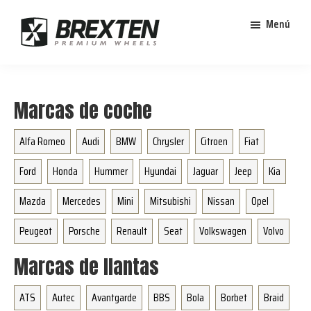
Saltar
Saltar
Menú
al
al
contenido
pie
Brexten
principal
de
¡En
·
página
Brexten.com
Llantas
Marcas de coche
de
encontrarás
aluminio
llantas
premium
Alfa Romeo
Audi
BMW
Chrysler
Citroen
Fiat
de
aluminio
Ford
Honda
Hummer
Hyundai
Jaguar
Jeep
Kia
top!
Mazda
Mercedes
Mini
Mitsubishi
Nissan
Opel
Durabilidad
Peugeot
y
Porsche
Renault
Seat
Volkswagen
Volvo
estilo
Marcas de llantas
para
tu
ATS
Autec
Avantgarde
BBS
Bola
Borbet
Braid