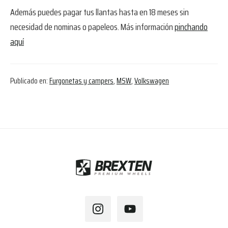
Además puedes pagar tus llantas hasta en 18 meses sin
necesidad de nominas o papeleos. Más información
pinchando
aquí
Publicado en:
Furgonetas y campers
,
MSW
,
Volkswagen
Footer