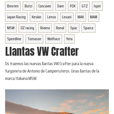
coche,
Brexten
Butzi
Concaver
Dare
FOX
GTZ
Ispiri
con
asesoría
Japan Racing
Keskin
Lenso
Lexani
MAK
MAM
de
MSW
OZ racing
Riviera
Ronal
Spac
Sparco
expertos.
Speedline
Tomason
Wolfrace
Yota
Llantas VW Crafter
Os traemos las nuevas llantas VW Crafter para la nueva
furgoneta de Antonio de Camperruteros. Unas llantas de la
marca Italiana MSW.