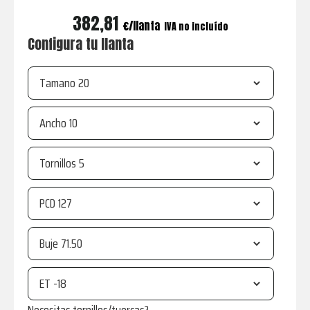
382,81
€
IVA no incluído
Configura tu llanta
Tamano
Ancho
Tornillos
PCD
Buje
ET