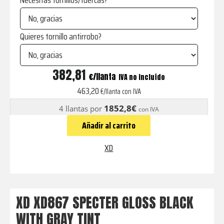
Necesitas tornillos/tuercas?
Quieres tornillo antirrobo?
XD867
382,81
€
IVA no incluído
SPECTER
463,20
€/llanta con IVA
GLOSS
1852,8€
4 llantas por
con IVA
BLACK
Añadir al carrito
WITH
GRAY
XD
TINT
cantidad
XD XD867 SPECTER GLOSS BLACK
WITH GRAY TINT