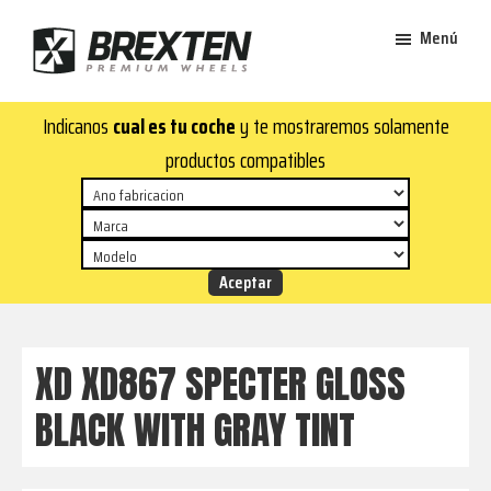
Saltar
Saltar
Menú
al
al
contenido
pie
Brexten
principal
de
¡En
Indicanos
cual es tu coche
y te mostraremos solamente
·
página
Brexten.com
Llantas
productos compatibles
de
encontrarás
aluminio
llantas
premium
de
aluminio
top!
Durabilidad
y
XD XD867 SPECTER GLOSS
estilo
BLACK WITH GRAY TINT
para
tu