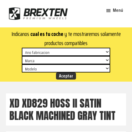
Saltar
Saltar
Menú
al
al
contenido
pie
Brexten
principal
de
¡En
Indicanos
cual es tu coche
y te mostraremos solamente
·
página
Brexten.com
Llantas
productos compatibles
de
encontrarás
aluminio
llantas
premium
de
aluminio
top!
Durabilidad
y
XD XD829 HOSS II SATIN
estilo
BLACK MACHINED GRAY TINT
para
tu