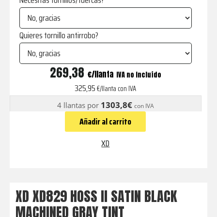
Necesitas tornillos/tuercas?
Quieres tornillo antirrobo?
XD829
269,38
€
IVA no incluído
HOSS
325,95
€/llanta con IVA
II
1303,8€
4 llantas por
con IVA
SATIN
Añadir al carrito
BLACK
MACHINED
XD
GRAY
TINT
cantidad
XD XD829 HOSS II SATIN BLACK
MACHINED GRAY TINT