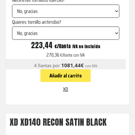
Necesitas tornillos/tuercas?
Quieres tornillo antirrobo?
XD140
223,44
€
IVA no incluído
RECON
270,36
€/llanta con IVA
SATIN
1081,44€
4 llantas por
con IVA
BLACK
Añadir al carrito
cantidad
XD
XD XD140 RECON SATIN BLACK