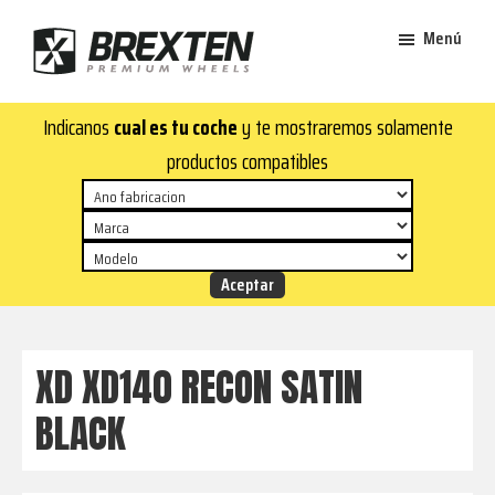
Saltar
Saltar
Menú
al
al
contenido
pie
Brexten
principal
de
¡En
Indicanos
cual es tu coche
y te mostraremos solamente
·
página
Brexten.com
Llantas
productos compatibles
de
encontrarás
aluminio
llantas
premium
de
aluminio
top!
Durabilidad
y
XD XD140 RECON SATIN
estilo
BLACK
para
tu