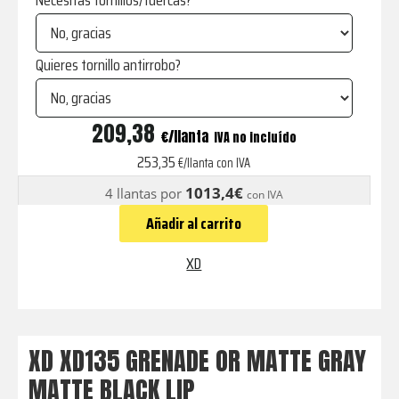
Necesitas tornillos/tuercas?
Quieres tornillo antirrobo?
XD135
209,38
€
IVA no incluído
GRENADE
253,35
€/llanta con IVA
OR
1013,4€
4 llantas por
con IVA
MATTE
Añadir al carrito
GRAY
MATTE
XD
BLACK
LIP
cantidad
XD XD135 GRENADE OR MATTE GRAY
MATTE BLACK LIP