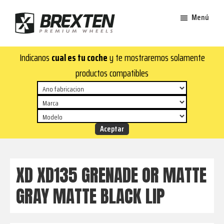
Saltar
Saltar
Menú
al
al
contenido
pie
Brexten
principal
de
¡En
Indicanos
cual es tu coche
y te mostraremos solamente
·
página
Brexten.com
Llantas
productos compatibles
de
encontrarás
aluminio
llantas
premium
de
aluminio
top!
Durabilidad
y
XD XD135 GRENADE OR MATTE
estilo
GRAY MATTE BLACK LIP
para
tu