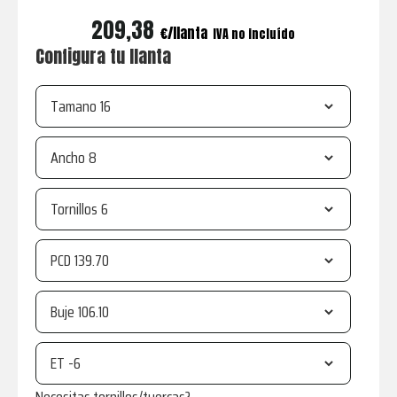
209,38
€
IVA no incluído
Configura tu llanta
Tamano
Ancho
Tornillos
PCD
Buje
ET