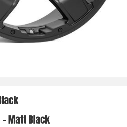
Black
 - Matt Black