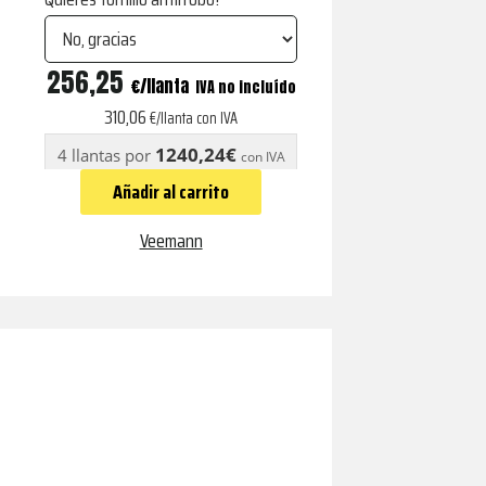
VX5
256,25
€
IVA no incluído
Matt
310,06
€/llanta con IVA
Black
1240,24€
4 llantas por
con IVA
cantidad
Añadir al carrito
Veemann