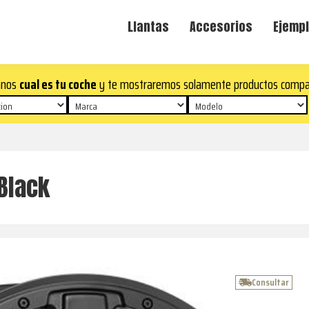
Llantas
Accesorios
Ejempl
anos
cual es tu coche
y te mostraremos solamente productos compa
Black
Consultar