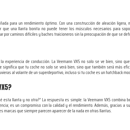
da para un rendimiento óptimo. Con una construcción de aleación ligera, no
 que una llanta bonita no puede tener los músculos necesarios para soporta
ar por caminos difíciles y baches traicioneros sin la preocupación de que se de
 la experiencia de conducción. La Veemann VX5 no solo se ve bien, sino que
que significa que tu coche no solo se verá bien, sino que también será más efi
stuvieras al volante de un superdeportivo, incluso si tu coche es un hatchback 
VX5?
é esta llanta y no otra?” La respuesta es simple: la Veemann VX5 combina b
iencia; es un compromiso con la calidad y el rendimiento. Además, gracias a s
s marcas que siempre parecen aparecer de la nada en otras llantas.