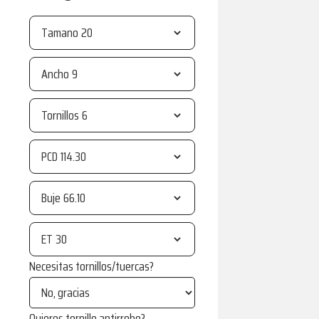
Tamano
Ancho
Tornillos
PCD
Buje
ET
Necesitas tornillos/tuercas?
Quieres tornillo antirrobo?