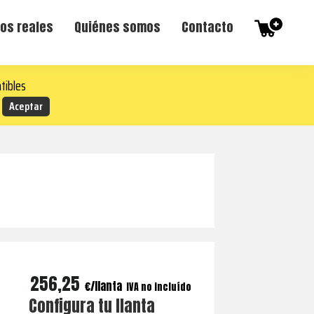
os reales
Quiénes somos
Contacto
tibles
256,25
€
IVA no incluído
Configura tu llanta