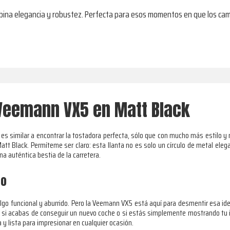
ina elegancia y robustez. Perfecta para esos momentos en que los cami
 Veemann VX5 en Matt Black
n es similar a encontrar la tostadora perfecta, sólo que con mucho más estil
tt Black. Permíteme ser claro: esta llanta no es solo un círculo de metal ele
a auténtica bestia de la carretera.
mo
algo funcional y aburrido. Pero la Veemann VX5 está aquí para desmentir esa ide
si acabas de conseguir un nuevo coche o si estás simplemente mostrando tu in
 lista para impresionar en cualquier ocasión.