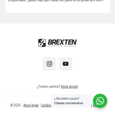
Footer
¿Tienes cuenta?
Inicia sesión
¿Necesitas ayuda?
Chatea con nosotros
© 2025 ·
Aviso legal
·
Condiciones de compra
·
Cookies
· by
Hapalok