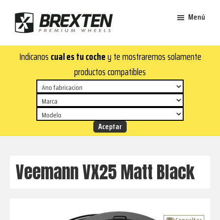
Saltar
Saltar
Menú
al
al
contenido
pie
Brexten
principal
de
¡En
Indicanos
cual es tu coche
y te mostraremos solamente
·
página
Brexten.com
Llantas
productos compatibles
de
encontrarás
aluminio
llantas
premium
de
aluminio
top!
Durabilidad
y
Veemann VX25 Matt Black
estilo
para
tu