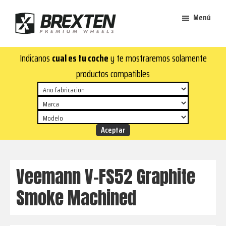
Saltar
Saltar
Menú
al
al
contenido
pie
Brexten
principal
de
¡En
Indicanos
cual es tu coche
y te mostraremos solamente
·
página
Brexten.com
Llantas
productos compatibles
de
encontrarás
aluminio
llantas
premium
de
aluminio
top!
Durabilidad
y
Veemann V-FS52 Graphite
estilo
Smoke Machined
para
tu