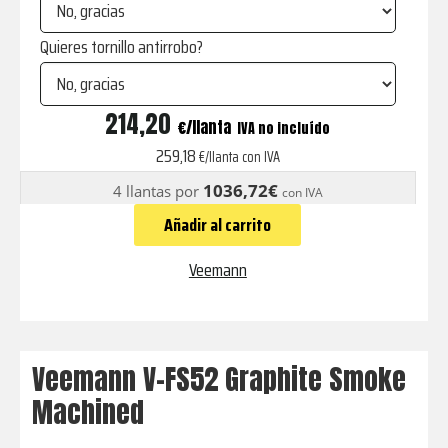
Quieres tornillo antirrobo?
V-
214,20
€
IVA no incluído
FS52
259,18
€/llanta con IVA
Graphite
1036,72€
4 llantas por
con IVA
Smoke
Añadir al carrito
Machined
cantidad
Veemann
Veemann V-FS52 Graphite Smoke
Machined