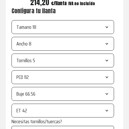
214,20
€
IVA no incluído
Configura tu llanta
Tamano
Ancho
Tornillos
PCD
Buje
ET
Necesitas tornillos/tuercas?