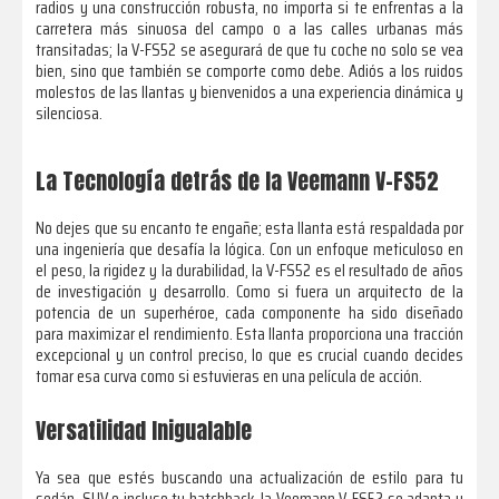
radios y una construcción robusta, no importa si te enfrentas a la
carretera más sinuosa del campo o a las calles urbanas más
transitadas; la V-FS52 se asegurará de que tu coche no solo se vea
bien, sino que también se comporte como debe. Adiós a los ruidos
molestos de las llantas y bienvenidos a una experiencia dinámica y
silenciosa.
La Tecnología detrás de la Veemann V-FS52
No dejes que su encanto te engañe; esta llanta está respaldada por
una ingeniería que desafía la lógica. Con un enfoque meticuloso en
el peso, la rigidez y la durabilidad, la V-FS52 es el resultado de años
de investigación y desarrollo. Como si fuera un arquitecto de la
potencia de un superhéroe, cada componente ha sido diseñado
para maximizar el rendimiento. Esta llanta proporciona una tracción
excepcional y un control preciso, lo que es crucial cuando decides
tomar esa curva como si estuvieras en una película de acción.
Versatilidad Inigualable
Ya sea que estés buscando una actualización de estilo para tu
sedán, SUV o incluso tu hatchback, la Veemann V-FS52 se adapta y