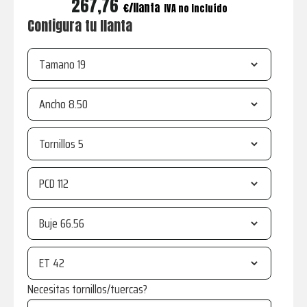
267,76
€
IVA no incluído
Configura tu llanta
Tamano
Ancho
Tornillos
PCD
Buje
ET
Necesitas tornillos/tuercas?