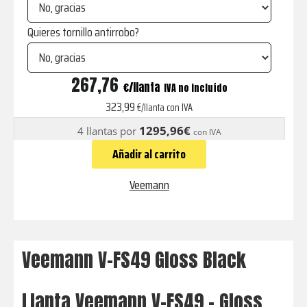
Quieres tornillo antirrobo?
V-
267,76
€
IVA no incluído
FS49
323,99
€/llanta con IVA
Gloss
1295,96€
4 llantas por
con IVA
Black
Añadir al carrito
cantidad
Veemann
Veemann V-FS49 Gloss Black
Llanta Veemann V-FS49 - Gloss