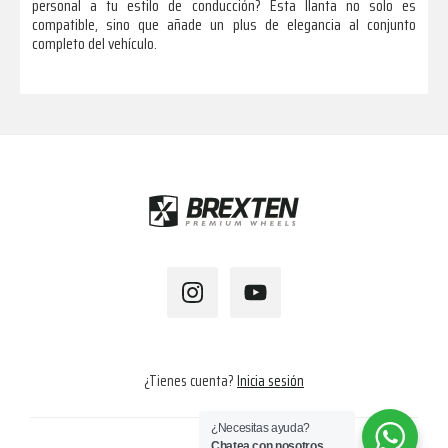
personal a tu estilo de conducción? Esta llanta no solo es
compatible, sino que añade un plus de elegancia al conjunto
completo del vehículo.
Footer
¿Tienes cuenta?
Inicia sesión
¿Necesitas ayuda?
Chatea con nosotros