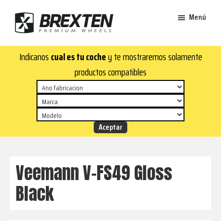
Saltar
Saltar
Menú
al
al
contenido
pie
Brexten
principal
de
¡En
Indicanos
cual es tu coche
y te mostraremos solamente
·
página
Brexten.com
Llantas
productos compatibles
de
encontrarás
aluminio
llantas
premium
de
aluminio
top!
Durabilidad
y
Veemann V-FS49 Gloss
estilo
Black
para
tu