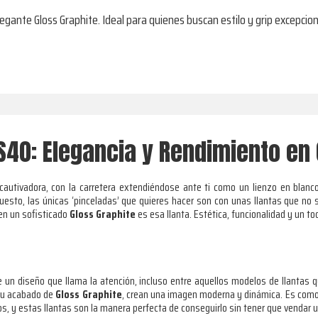
gante Gloss Graphite. Ideal para quienes buscan estilo y grip excepcion
40: Elegancia y Rendimiento en 
autivadora, con la carretera extendiéndose ante ti como un lienzo en blanco
uesto, las únicas ‘pinceladas’ que quieres hacer son con unas llantas que no 
n un sofisticado
Gloss Graphite
es esa llanta. Estética, funcionalidad y un to
 un diseño que llama la atención, incluso entre aquellos modelos de llantas 
 su acabado de
Gloss Graphite
, crean una imagen moderna y dinámica. Es como e
os, y estas llantas son la manera perfecta de conseguirlo sin tener que vendar u