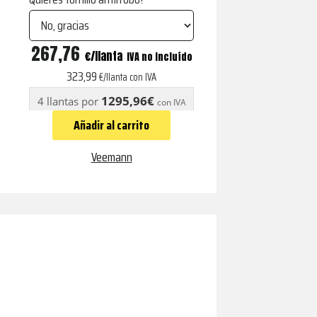
V-
267,76
€
IVA no incluído
FS40
323,99
€/llanta con IVA
Gloss
1295,96€
4 llantas por
con IVA
Graphite
Añadir al carrito
cantidad
Veemann