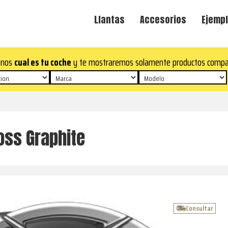
Llantas
Accesorios
Ejempl
anos
cual es tu coche
y te mostraremos solamente productos compa
ss Graphite
Consultar