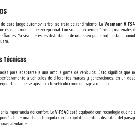
sos
o de este juego automovilístico, se trata de rendimiento. La
Veemann V-FS
ue es nada menos que excepcional. Con su diseño aerodinámico y materiales de 
safiantes. Ya sea que estés disfrutando de un paseo por la autopista o manio
busta.
es Técnicas
das para adaptarse a una amplia gama de vehículos. Esto significa que no n
 perfectamente a vehículos de diferentes marcas y generaciones, en un despl
asegurarte de que se ajusten a tu vehículo como un traje a medida.
ar la importancia del confort. La
V-FS40
está equipada con tecnología que no s
e podrás tener una charla tranquila con tu copiloto mientras disfrutas del paisa
horas al volante.