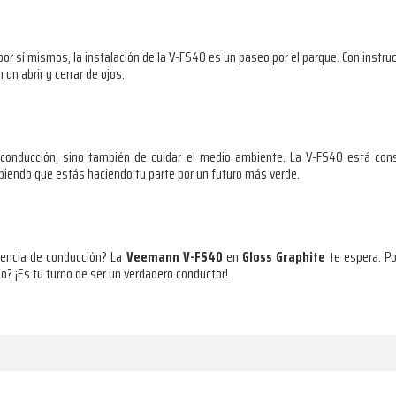
por sí mismos, la instalación de la V-FS40 es un paseo por el parque. Con instru
 un abrir y cerrar de ojos.
e conducción, sino también de cuidar el medio ambiente. La V-FS40 está con
biendo que estás haciendo tu parte por un futuro más verde.
riencia de conducción? La
Veemann V-FS40
en
Gloss Graphite
te espera. P
? ¡Es tu turno de ser un verdadero conductor!