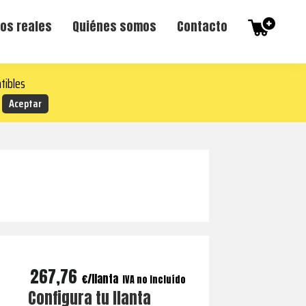
os reales
Quiénes somos
Contacto
tibles
267,76
€
IVA no incluído
Configura tu llanta