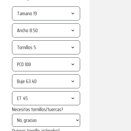
Tamano
Ancho
Tornillos
PCD
Buje
ET
Necesitas tornillos/tuercas?
Quieres tornillo antirrobo?