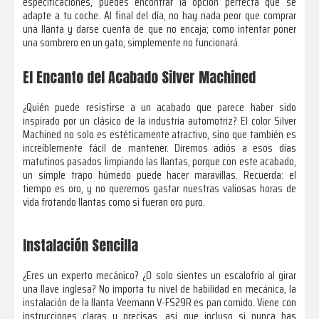
especificaciones, puedes encontrar la opción perfecta que se
adapte a tu coche. Al final del día, no hay nada peor que comprar
una llanta y darse cuenta de que no encaja; como intentar poner
una sombrero en un gato, simplemente no funcionará.
El Encanto del Acabado Silver Machined
¿Quién puede resistirse a un acabado que parece haber sido
inspirado por un clásico de la industria automotriz? El color Silver
Machined no solo es estéticamente atractivo, sino que también es
increíblemente fácil de mantener. Diremos adiós a esos días
matutinos pasados limpiando las llantas, porque con este acabado,
un simple trapo húmedo puede hacer maravillas. Recuerda: el
tiempo es oro, y no queremos gastar nuestras valiosas horas de
vida frotando llantas como si fueran oro puro.
Instalación Sencilla
¿Eres un experto mecánico? ¿O solo sientes un escalofrío al girar
una llave inglesa? No importa tu nivel de habilidad en mecánica, la
instalación de la llanta Veemann V-FS29R es pan comido. Viene con
instrucciones claras y precisas, así que incluso si nunca has