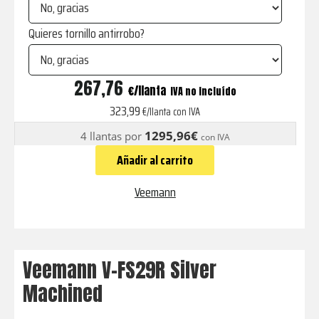
Quieres tornillo antirrobo?
V-
267,76
€
IVA no incluído
FS29R
323,99
€/llanta con IVA
Silver
1295,96€
4 llantas por
con IVA
Machined
Añadir al carrito
cantidad
Veemann
Veemann V-FS29R Silver
Machined