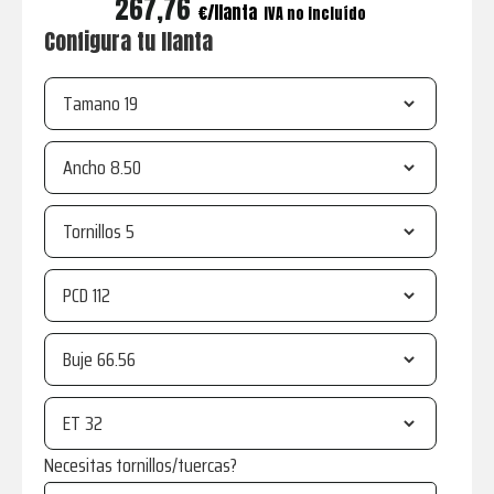
267,76
€
IVA no incluído
Configura tu llanta
Tamano
Ancho
Tornillos
PCD
Buje
ET
Necesitas tornillos/tuercas?