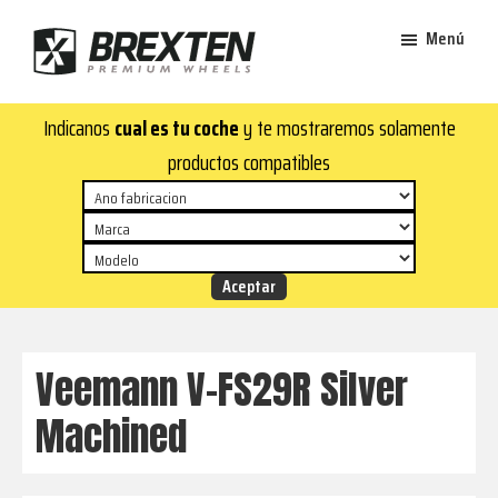
Saltar
Saltar
Menú
al
al
contenido
pie
Brexten
principal
de
¡En
Indicanos
cual es tu coche
y te mostraremos solamente
·
página
Brexten.com
Llantas
productos compatibles
de
encontrarás
aluminio
llantas
premium
de
aluminio
top!
Durabilidad
y
Veemann V-FS29R Silver
estilo
Machined
para
tu