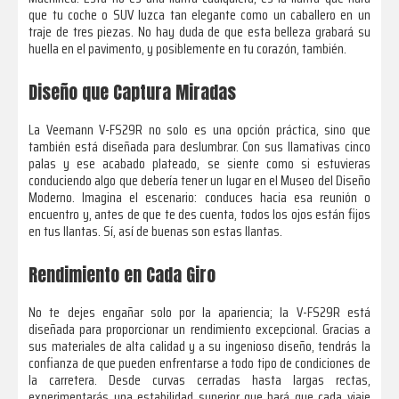
que tu coche o SUV luzca tan elegante como un caballero en un
traje de tres piezas. No hay duda de que esta belleza grabará su
huella en el pavimento, y posiblemente en tu corazón, también.
Diseño que Captura Miradas
La Veemann V-FS29R no solo es una opción práctica, sino que
también está diseñada para deslumbrar. Con sus llamativas cinco
palas y ese acabado plateado, se siente como si estuvieras
conduciendo algo que debería tener un lugar en el Museo del Diseño
Moderno. Imagina el escenario: conduces hacia esa reunión o
encuentro y, antes de que te des cuenta, todos los ojos están fijos
en tus llantas. Sí, así de buenas son estas llantas.
Rendimiento en Cada Giro
No te dejes engañar solo por la apariencia; la V-FS29R está
diseñada para proporcionar un rendimiento excepcional. Gracias a
sus materiales de alta calidad y a su ingenioso diseño, tendrás la
confianza de que pueden enfrentarse a todo tipo de condiciones de
la carretera. Desde curvas cerradas hasta largas rectas,
experimentarás una estabilidad superior que hará que cada viaje