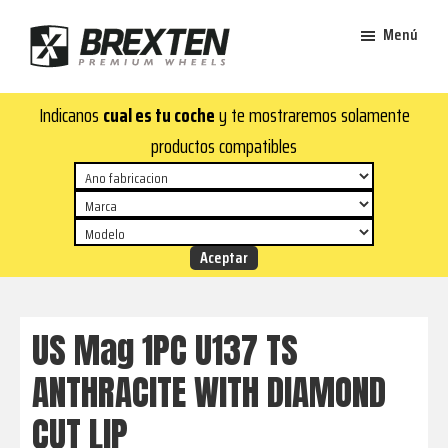
Saltar
Saltar
Menú
al
al
contenido
pie
Brexten
principal
de
¡En
Indicanos
cual es tu coche
y te mostraremos solamente
·
página
Brexten.com
Llantas
productos compatibles
de
encontrarás
aluminio
llantas
premium
de
aluminio
top!
Durabilidad
y
US Mag 1PC U137 TS
estilo
ANTHRACITE WITH DIAMOND
para
tu
CUT LIP