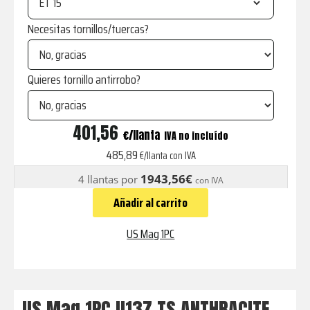
ET
Necesitas tornillos/tuercas?
Quieres tornillo antirrobo?
U137
401,56
€
IVA no incluído
TS
485,89
€/llanta con IVA
ANTHRACITE
1943,56€
4 llantas por
con IVA
WITH
Añadir al carrito
DIAMOND
CUT
US Mag 1PC
LIP
cantidad
US Mag 1PC U137 TS ANTHRACITE