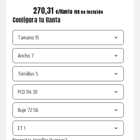
270,31
€
IVA no incluído
Configura tu llanta
Tamano
Ancho
Tornillos
PCD
Buje
ET