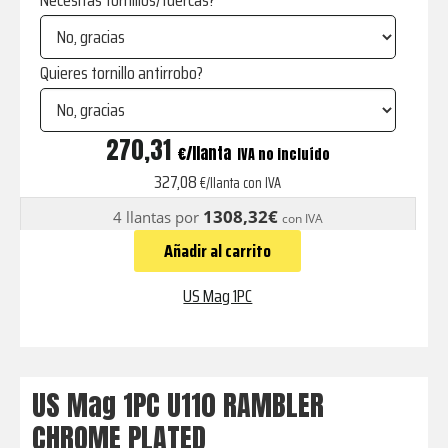
Necesitas tornillos/tuercas?
Quieres tornillo antirrobo?
U110
270,31
€
IVA no incluído
RAMBLER
327,08
€/llanta con IVA
CHROME
1308,32€
4 llantas por
con IVA
PLATED
Añadir al carrito
cantidad
US Mag 1PC
US Mag 1PC U110 RAMBLER
CHROME PLATED