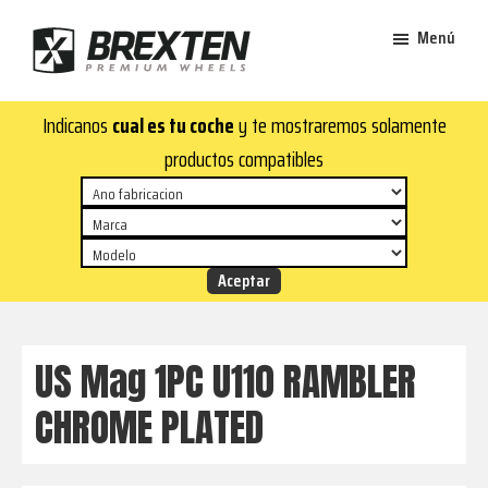
Saltar
Saltar
Menú
al
al
contenido
pie
Brexten
principal
de
¡En
Indicanos
cual es tu coche
y te mostraremos solamente
·
página
Brexten.com
Llantas
productos compatibles
de
encontrarás
aluminio
llantas
premium
de
aluminio
top!
Durabilidad
y
US Mag 1PC U110 RAMBLER
estilo
CHROME PLATED
para
tu