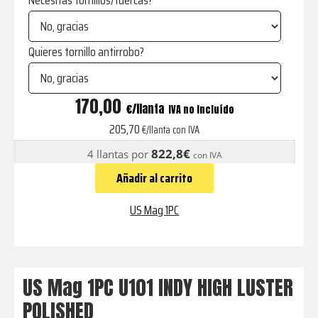
Necesitas tornillos/tuercas?
Quieres tornillo antirrobo?
U101
170,00
€
IVA no incluído
INDY
205,70
€/llanta con IVA
HIGH
822,8€
4 llantas por
con IVA
LUSTER
Añadir al carrito
POLISHED
cantidad
US Mag 1PC
US Mag 1PC U101 INDY HIGH LUSTER
POLISHED