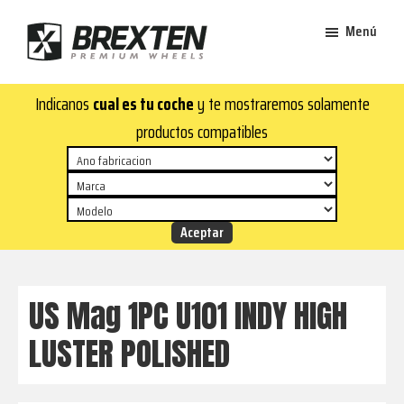
Saltar
Saltar
Menú
al
al
contenido
pie
Brexten
principal
de
¡En
Indicanos
cual es tu coche
y te mostraremos solamente
·
página
Brexten.com
Llantas
productos compatibles
de
encontrarás
aluminio
llantas
premium
de
aluminio
top!
Durabilidad
y
US Mag 1PC U101 INDY HIGH
estilo
LUSTER POLISHED
para
tu