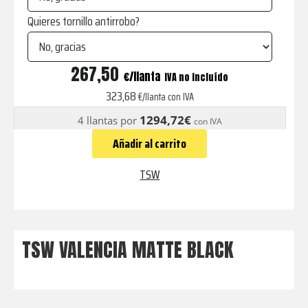
Quieres tornillo antirrobo?
VALENCIA
267,50
€
IVA no incluído
MATTE
323,68
€/llanta con IVA
BLACK
1294,72€
4 llantas por
con IVA
cantidad
Añadir al carrito
TSW
TSW VALENCIA MATTE BLACK