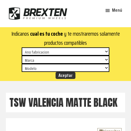
Saltar
Saltar
Menú
al
al
contenido
pie
Brexten
principal
de
¡En
Indicanos
cual es tu coche
y te mostraremos solamente
·
página
Brexten.com
Llantas
productos compatibles
de
encontrarás
aluminio
llantas
premium
de
aluminio
top!
Durabilidad
y
TSW VALENCIA MATTE BLACK
estilo
para
tu