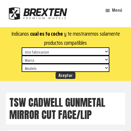
Saltar
Saltar
Menú
al
al
contenido
pie
Brexten
principal
de
¡En
Indicanos
cual es tu coche
y te mostraremos solamente
·
página
Brexten.com
Llantas
productos compatibles
de
encontrarás
aluminio
llantas
premium
de
aluminio
top!
Durabilidad
y
TSW CADWELL GUNMETAL
estilo
MIRROR CUT FACE/LIP
para
tu