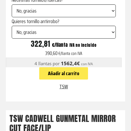
Necesitas tornillos/tuercas?
Quieres tornillo antirrobo?
CADWELL
322,81
€
IVA no incluído
GUNMETAL
390,60
€/llanta con IVA
MIRROR
1562,4€
4 llantas por
con IVA
CUT
Añadir al carrito
FACE/LIP
cantidad
TSW
TSW CADWELL GUNMETAL MIRROR
CUT FACE/LIP