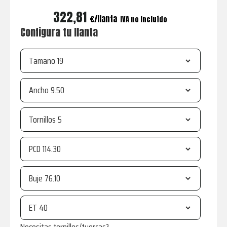
322,81
€
IVA no incluído
Configura tu llanta
Tamano
Ancho
Tornillos
PCD
Buje
ET