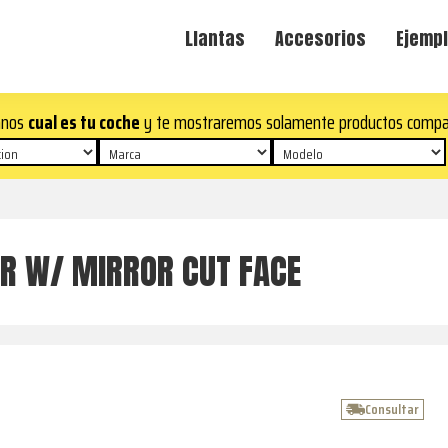
Llantas
Accesorios
Ejempl
anos
cual es tu coche
y te mostraremos solamente productos compa
R W/ MIRROR CUT FACE
Consultar