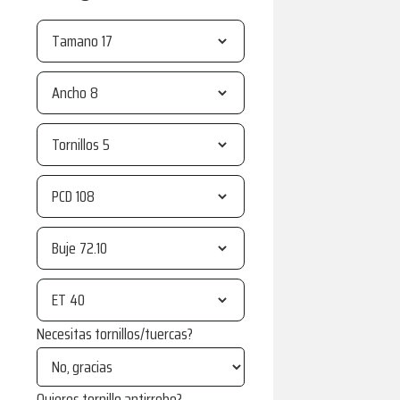
Tamano
Ancho
Tornillos
PCD
Buje
ET
Necesitas tornillos/tuercas?
Quieres tornillo antirrobo?