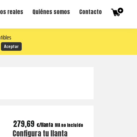
os reales
Quiénes somos
Contacto
tibles
279,69
€
IVA no incluído
Configura tu llanta