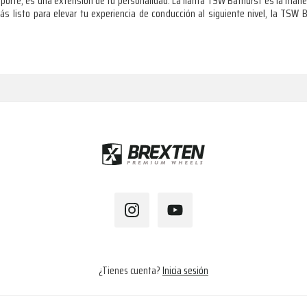
porte; es una extensión de tu personalidad. La llanta TSW Bathurst es la mane
s listo para elevar tu experiencia de conducción al siguiente nivel, la TSW B
¿Tienes cuenta?
Inicia sesión