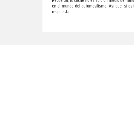
Recuerda, tu coche no es solo un medio de trans
en el mundo del automovilismo. Así que, si está
respuesta.
Footer