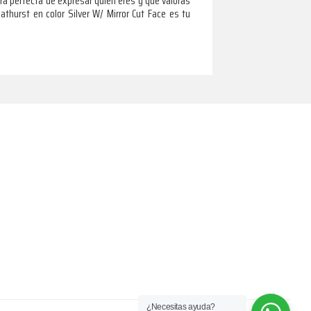
ra perfecta de expresar quién eres y qué valoras
athurst en color Silver W/ Mirror Cut Face es tu
¿Necesitas ayuda?