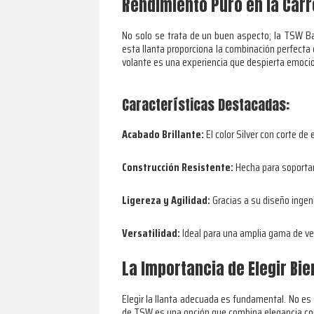
Rendimiento Puro en la Carr
No solo se trata de un buen aspecto; la TSW Ba
esta llanta proporciona la combinación perfecta d
volante es una experiencia que despierta emoci
Características Destacadas:
Acabado Brillante:
El color Silver con corte de
Construcción Resistente:
Hecha para soportar
Ligereza y Agilidad:
Gracias a su diseño ingeni
Versatilidad:
Ideal para una amplia gama de ve
La Importancia de Elegir Bie
Elegir la llanta adecuada es fundamental. No es 
de TSW es una opción que combina elegancia con 