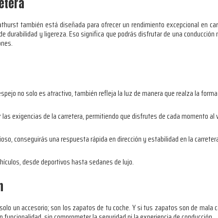
etera
thurst también está diseñada para ofrecer un rendimiento excepcional en carre
e durabilidad y ligereza. Eso significa que podrás disfrutar de una conducción m
ones.
 espejo no solo es atractivo, también refleja la luz de manera que realza la forma 
 las exigencias de la carretera, permitiendo que disfrutes de cada momento al 
oso, conseguirás una respuesta rápida en dirección y estabilidad en la carreter
hículos, desde deportivos hasta sedanes de lujo.
n
solo un accesorio; son los zapatos de tu coche. Y si tus zapatos son de mala c
funcionalidad, sin comprometer la seguridad ni la experiencia de conducción.