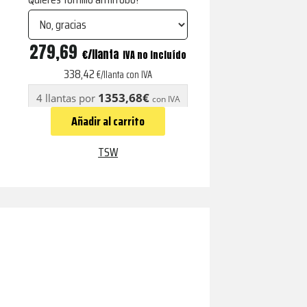
BATHURST
279,69
€
IVA no incluído
SILVER
338,42
€/llanta con IVA
W/
1353,68€
4 llantas por
con IVA
MIRROR
Añadir al carrito
CUT
FACE
TSW
cantidad