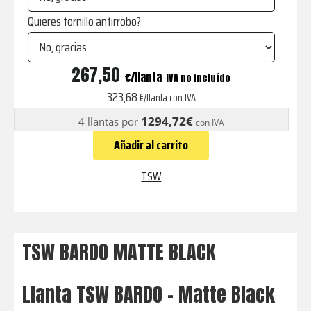
Quieres tornillo antirrobo?
BARDO
267,50
€
IVA no incluído
MATTE
323,68
€/llanta con IVA
BLACK
1294,72€
4 llantas por
con IVA
cantidad
Añadir al carrito
TSW
TSW BARDO MATTE BLACK
Llanta TSW BARDO - Matte Black