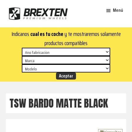
Saltar
Saltar
Menú
al
al
contenido
pie
Brexten
principal
de
¡En
Indicanos
cual es tu coche
y te mostraremos solamente
·
página
Brexten.com
Llantas
productos compatibles
de
encontrarás
aluminio
llantas
premium
de
aluminio
top!
Durabilidad
y
TSW BARDO MATTE BLACK
estilo
para
tu