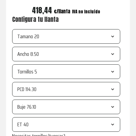
418,44
€
IVA no incluído
Configura tu llanta
Tamano
Ancho
Tornillos
PCD
Buje
ET