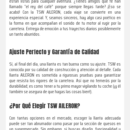
están listas para cualquier aventura. ¿Tienes amigos que te han
llamado “el rey del café” porque siempre llegas tarde? ¡Eso se
acabó! Con la TSW AILERON, cada viaje se convierte en una
experiencia especial. Y, seamos sinceros, hay algo casi poético en
la forma en que acompañan el sonido de tu motor al rugir por la
carretera. Entrega de emoción a tus trayectos diarios posiblemente
un tanto aburridos.
Ajuste Perfecto y Garantía de Calidad
Sí, al final del día, una llanta es tan buena como su ajuste. TSW es
conocida por su calidad de construcción y atención al detalle. Cada
llanta AILERON es sometida a rigurosas pruebas para garantizar
que resista los rigores de la carretera. Así que no temerás por la
durabilidad; es como tener a tu primo mayor vigilando tu coche (¡y él
también se asegura de que hagas las cosas bien!).
¿Por Qué Elegir TSW AILERON?
Con tantas opciones en el mercado, escoger la llanta adecuada
puede ser tan abrumador como pasar por la sección de quesos en
un supermercado. Sin embargo, si buscas diseño, funcionalidad y