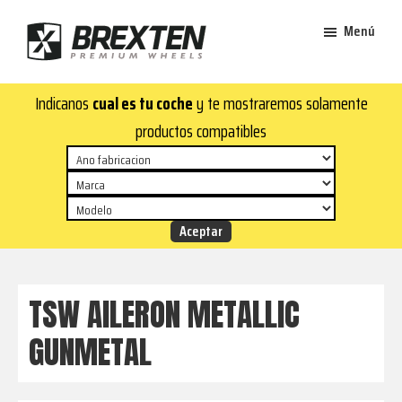
Saltar
Saltar
Menú
al
al
contenido
pie
Brexten
principal
de
¡En
Indicanos
cual es tu coche
y te mostraremos solamente
·
página
Brexten.com
Llantas
productos compatibles
de
encontrarás
aluminio
llantas
premium
de
aluminio
top!
Durabilidad
y
TSW AILERON METALLIC
estilo
GUNMETAL
para
tu