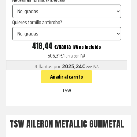
Necesitas tornillos/tuercas?
Quieres tornillo antirrobo?
AILERON
418,44
€
IVA no incluído
METALLIC
506,31
€/llanta con IVA
GUNMETAL
2025,24€
4 llantas por
con IVA
cantidad
Añadir al carrito
TSW
TSW AILERON METALLIC GUNMETAL