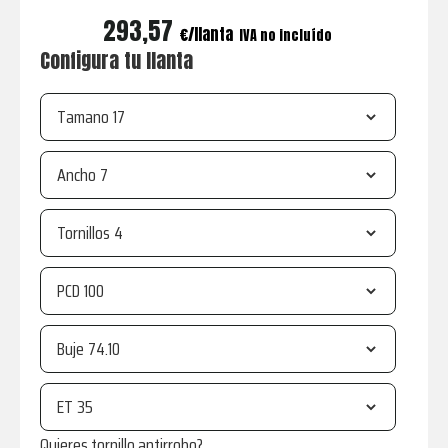
293,57
€
IVA no incluído
Configura tu llanta
Tamano
Ancho
Tornillos
PCD
Buje
ET
Quieres tornillo antirrobo?