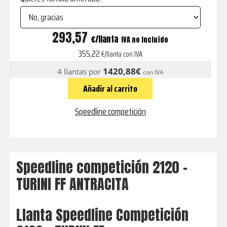
2120
293,57
€
IVA no incluído
-
355,22
€/llanta con IVA
TURINI
1420,88€
4 llantas por
con IVA
FF
Añadir al carrito
ANTRACITA
cantidad
Speedline competición
Speedline competición 2120 –
TURINI FF ANTRACITA
Llanta Speedline Competición