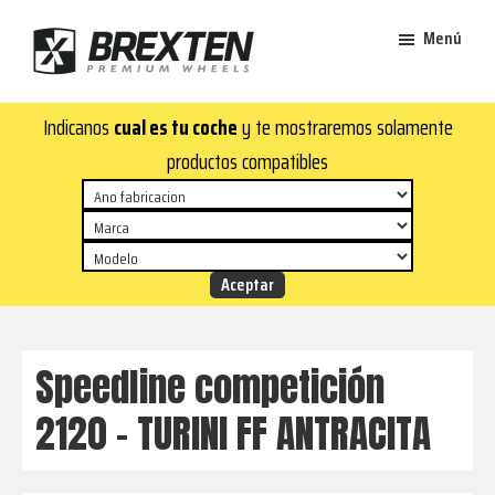
Saltar
Saltar
Menú
al
al
contenido
pie
Brexten
principal
de
¡En
Indicanos
cual es tu coche
y te mostraremos solamente
·
página
Brexten.com
Llantas
productos compatibles
de
encontrarás
aluminio
llantas
premium
de
aluminio
top!
Durabilidad
y
Speedline competición
estilo
2120 – TURINI FF ANTRACITA
para
tu