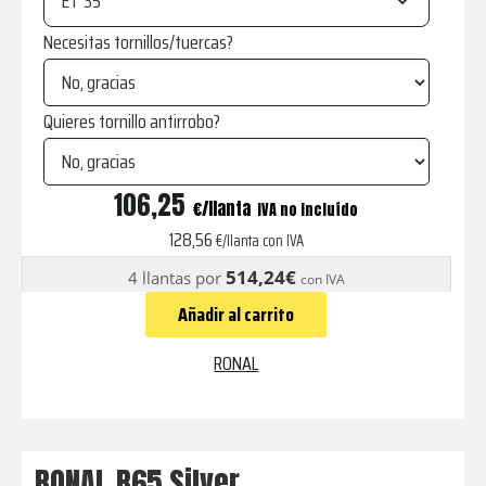
ET
Necesitas tornillos/tuercas?
Quieres tornillo antirrobo?
R65
106,25
€
IVA no incluído
Silver
128,56
€/llanta con IVA
cantidad
514,24€
4 llantas por
con IVA
Añadir al carrito
RONAL
RONAL R65 Silver