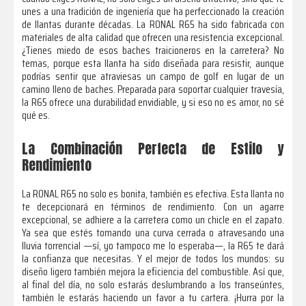
unes a una tradición de ingeniería que ha perfeccionado la creación
de llantas durante décadas. La RONAL R65 ha sido fabricada con
materiales de alta calidad que ofrecen una resistencia excepcional.
¿Tienes miedo de esos baches traicioneros en la carretera? No
temas, porque esta llanta ha sido diseñada para resistir, aunque
podrías sentir que atraviesas un campo de golf en lugar de un
camino lleno de baches. Preparada para soportar cualquier travesía,
la R65 ofrece una durabilidad envidiable, y si eso no es amor, no sé
qué es.
La Combinación Perfecta de Estilo y
Rendimiento
La RONAL R65 no solo es bonita, también es efectiva. Esta llanta no
te decepcionará en términos de rendimiento. Con un agarre
excepcional, se adhiere a la carretera como un chicle en el zapato.
Ya sea que estés tomando una curva cerrada o atravesando una
lluvia torrencial —sí, yo tampoco me lo esperaba—, la R65 te dará
la confianza que necesitas. Y el mejor de todos los mundos: su
diseño ligero también mejora la eficiencia del combustible. Así que,
al final del día, no solo estarás deslumbrando a los transeúntes,
también le estarás haciendo un favor a tu cartera. ¡Hurra por la