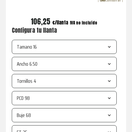
coche,
Consultar
con
asesoría
106,25
€
IVA no incluído
de
Configura tu llanta
expertos.
Tamano
Ancho
Tornillos
PCD
Buje