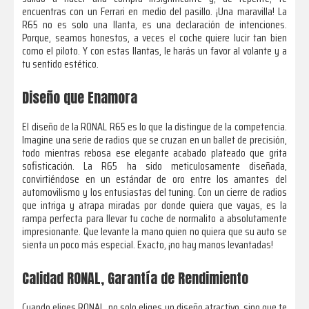
encuentras con un Ferrari en medio del pasillo. ¡Una maravilla! La
R65 no es solo una llanta, es una declaración de intenciones.
Porque, seamos honestos, a veces el coche quiere lucir tan bien
como el piloto. Y con estas llantas, le harás un favor al volante y a
tu sentido estético.
Diseño que Enamora
El diseño de la RONAL R65 es lo que la distingue de la competencia.
Imagine una serie de radios que se cruzan en un ballet de precisión,
todo mientras rebosa ese elegante acabado plateado que grita
sofisticación. La R65 ha sido meticulosamente diseñada,
convirtiéndose en un estándar de oro entre los amantes del
automovilismo y los entusiastas del tuning. Con un cierre de radios
que intriga y atrapa miradas por donde quiera que vayas, es la
rampa perfecta para llevar tu coche de normalito a absolutamente
impresionante. Que levante la mano quien no quiera que su auto se
sienta un poco más especial. Exacto, ¡no hay manos levantadas!
Calidad RONAL, Garantía de Rendimiento
Cuando eliges RONAL, no solo eliges un diseño atractivo, sino que te