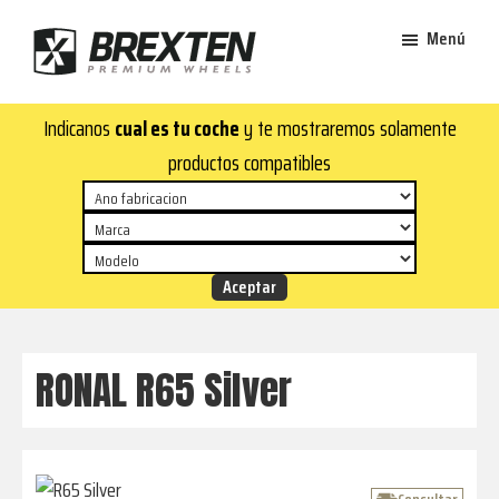
Saltar
Saltar
Menú
al
al
contenido
pie
Brexten
principal
de
¡En
Indicanos
cual es tu coche
y te mostraremos solamente
·
página
Brexten.com
Llantas
productos compatibles
de
encontrarás
aluminio
llantas
premium
de
aluminio
top!
Durabilidad
y
RONAL R65 Silver
estilo
para
tu