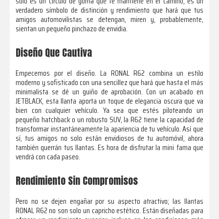
solo es un círculo de goma que te mantiene en el camino; es un
verdadero símbolo de distinción y rendimiento que hará que tus
amigos automovilistas se detengan, miren y, probablemente,
sientan un pequeño pinchazo de envidia.
Diseño Que Cautiva
Empecemos por el diseño. La RONAL R62 combina un estilo
moderno y sofisticado con una sencillez que hará que hasta el más
minimalista se dé un guiño de aprobación. Con un acabado en
JETBLACK, esta llanta aporta un toque de elegancia oscura que va
bien con cualquier vehículo. Ya sea que estés piloteando un
pequeño hatchback o un robusto SUV, la R62 tiene la capacidad de
transformar instantáneamente la apariencia de tu vehículo. Así que
sí, tus amigos no solo están envidiosos de tu automóvil, ahora
también querrán tus llantas. Es hora de disfrutar la mini fama que
vendrá con cada paseo.
Rendimiento Sin Compromisos
Pero no se dejen engañar por su aspecto atractivo; las llantas
RONAL R62 no son solo un capricho estético. Están diseñadas para