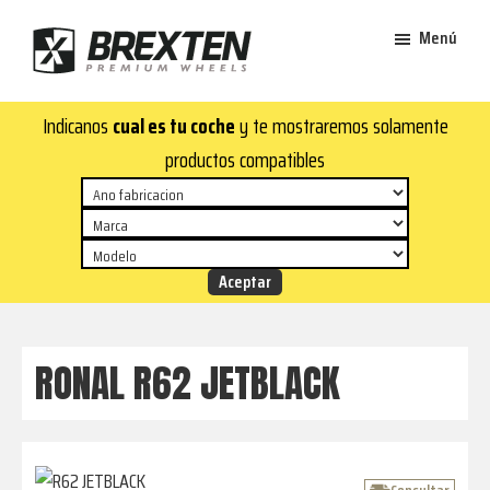
Saltar
Saltar
Menú
al
al
contenido
pie
Brexten
principal
de
¡En
Indicanos
cual es tu coche
y te mostraremos solamente
·
página
Brexten.com
Llantas
productos compatibles
de
encontrarás
aluminio
llantas
premium
de
aluminio
top!
Durabilidad
y
RONAL R62 JETBLACK
estilo
para
tu