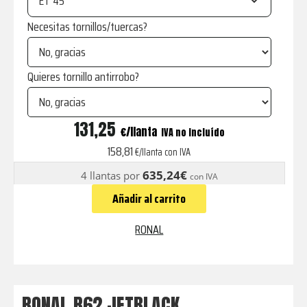
ET
Necesitas tornillos/tuercas?
Quieres tornillo antirrobo?
R62
131,25
€
IVA no incluído
JETBLACK
158,81
€/llanta con IVA
cantidad
635,24€
4 llantas por
con IVA
Añadir al carrito
RONAL
RONAL R62 JETBLACK