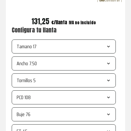
coche,
Consultar
con
asesoría
131,25
€
IVA no incluído
de
Configura tu llanta
expertos.
Tamano
Ancho
Tornillos
PCD
Buje