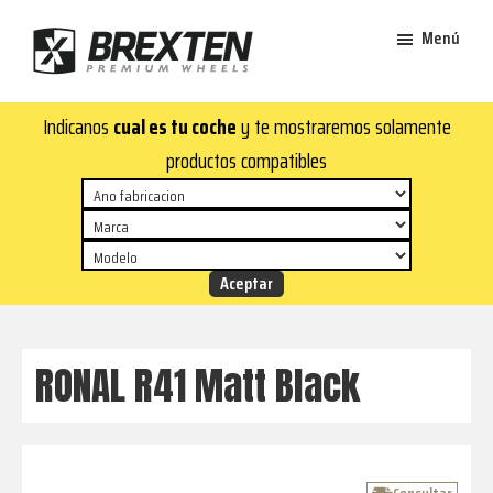
Saltar
Saltar
Menú
al
al
contenido
pie
Brexten
principal
de
¡En
Indicanos
cual es tu coche
y te mostraremos solamente
·
página
Brexten.com
Llantas
productos compatibles
de
encontrarás
aluminio
llantas
premium
de
aluminio
top!
Durabilidad
y
RONAL R41 Matt Black
estilo
para
tu