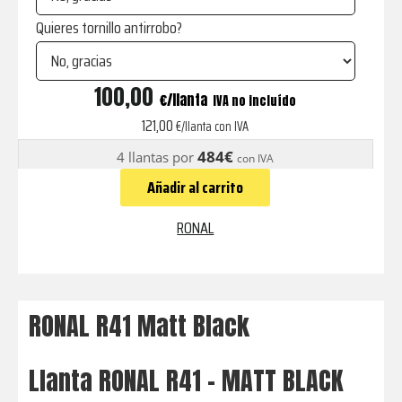
Quieres tornillo antirrobo?
R41
100,00
€
IVA no incluído
Matt
121,00
€/llanta con IVA
Black
484€
4 llantas por
con IVA
cantidad
Añadir al carrito
RONAL
RONAL R41 Matt Black
Llanta RONAL R41 - MATT BLACK