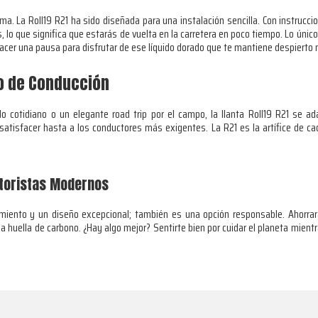
. La Roll19 R21 ha sido diseñada para una instalación sencilla. Con instruccio
jos, lo que significa que estarás de vuelta en la carretera en poco tiempo. Lo ú
hacer una pausa para disfrutar de ese líquido dorado que te mantiene despierto 
lo de Conducción
do cotidiano o un elegante road trip por el campo, la llanta Roll19 R21 se 
atisfacer hasta a los conductores más exigentes. La R21 es la artífice de ca
otoristas Modernos
imiento y un diseño excepcional; también es una opción responsable. Ahorra
la huella de carbono. ¿Hay algo mejor? Sentirte bien por cuidar el planeta mientr