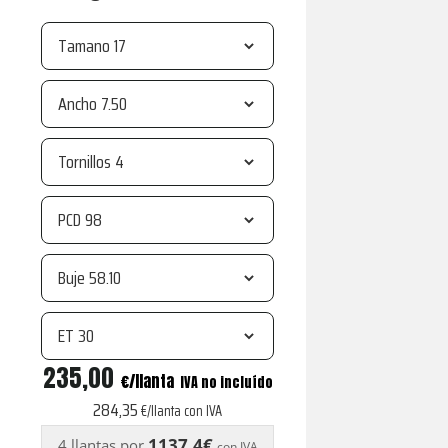
Tamano
Ancho
Tornillos
PCD
Buje
ET
R21
235,00
€
IVA no incluído
white
284,35
€/llanta con IVA
center
1137,4€
4 llantas por
con IVA