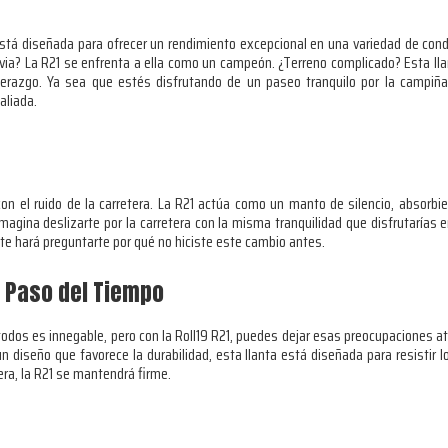
 está diseñada para ofrecer un rendimiento excepcional en una variedad de con
uvia? La R21 se enfrenta a ella como un campeón. ¿Terreno complicado? Esta lla
erazgo. Ya sea que estés disfrutando de un paseo tranquilo por la campiña
aliada.
on el ruido de la carretera. La R21 actúa como un manto de silencio, absorbi
agina deslizarte por la carretera con la misma tranquilidad que disfrutarías en 
 te hará preguntarte por qué no hiciste este cambio antes.
l Paso del Tiempo
todos es innegable, pero con la Roll19 R21, puedes dejar esas preocupaciones atr
un diseño que favorece la durabilidad, esta llanta está diseñada para resistir 
era, la R21 se mantendrá firme.