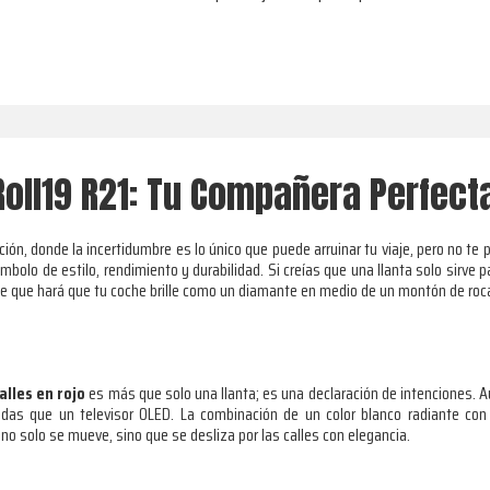
Roll19 R21: Tu Compañera Perfecta
n, donde la incertidumbre es lo único que puede arruinar tu viaje, pero no te
mbolo de estilo, rendimiento y durabilidad. Si creías que una llanta solo sirve 
ime que hará que tu coche brille como un diamante en medio de un montón de roc
alles en rojo
es más que solo una llanta; es una declaración de intenciones. A
das que un televisor OLED. La combinación de un color blanco radiante con
o no solo se mueve, sino que se desliza por las calles con elegancia.