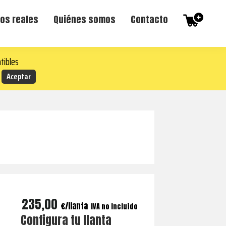
os reales
Quiénes somos
Contacto
tibles
235,00
€
IVA no incluído
Configura tu llanta