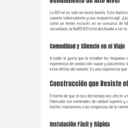
Rendimiento de Alto Nivel
La R21 no es solo un rostro bonito. Esta llanta
soporte sobresaliente y una respuesta ágil. ¿Ll
como un terrier escocés en un concurso de lid
secundaria, la Roll19 R21 está destinada a ser tu 
Comodidad y Silencio en el Viaje
A nadie le gusta que le estallen los tímpanos c
experiencia de conducción suave y placentera. Im
estar detrás del volante. Es una experiencia que
Construcción que Resiste e
El hecho de que el roce del tiempo nos afecte a 
Fabricada con materiales de calidad superior y 
baches traicioneros o las exigencias de la carret
Instalación Fácil y Rápida