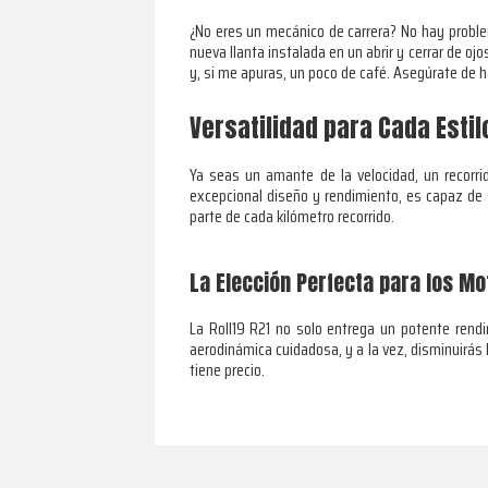
¿No eres un mecánico de carrera? No hay problema
nueva llanta instalada en un abrir y cerrar de o
y, si me apuras, un poco de café. Asegúrate de 
Versatilidad para Cada Esti
Ya seas un amante de la velocidad, un recorri
excepcional diseño y rendimiento, es capaz de s
parte de cada kilómetro recorrido.
La Elección Perfecta para los M
La Roll19 R21 no solo entrega un potente rend
aerodinámica cuidadosa, y a la vez, disminuirás 
tiene precio.