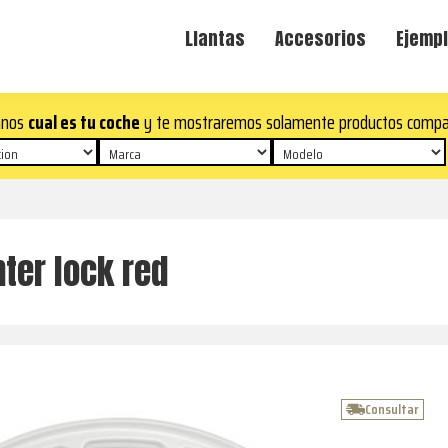
Llantas
Accesorios
Ejempl
anos
cual es tu coche
y te mostraremos solamente productos compa
nter lock red
Consultar