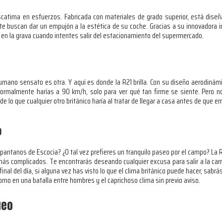
scatima en esfuerzos. Fabricada con materiales de grado superior, está diseñ
buscan dar un empujón a la estética de su coche. Gracias a su innovadora inge
en la grava cuando intentes salir del estacionamiento del supermercado.
mano sensato es otra. Y aquí es donde la R21 brilla. Con su diseño aerodinámi
rmalmente harías a 90 km/h, solo para ver qué tan firme se siente. Pero 
e lo que cualquier otro británico haría al tratar de llegar a casa antes de que e
o
s pantanos de Escocia? ¿O tal vez prefieres un tranquilo paseo por el campo? La
más complicados. Te encontrarás deseando cualquier excusa para salir a la carr
nal del día, si alguna vez has visto lo que el clima británico puede hacer, sabrá
mo en una batalla entre hombres y el caprichoso clima sin previo aviso.
ueo