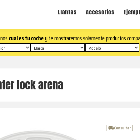
Llantas
Accesorios
Ejempl
anos
cual es tu coche
y te mostraremos solamente productos compa
nter lock arena
Consultar