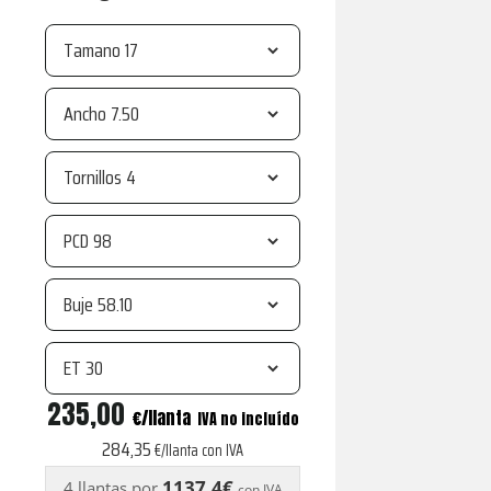
Tamano
Ancho
Tornillos
PCD
Buje
ET
R21
235,00
€
IVA no incluído
white
284,35
€/llanta con IVA
center
1137,4€
4 llantas por
con IVA