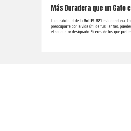
Más Duradera que un Gato c
La durabilidad de la
Roll19 R21
es legendaria. Co
preocuparte por la vida útil de tus llantas, pued
el conductor designado. Si eres de los que prefie
Footer