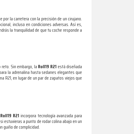
por la carretera con la precisión de un cirujano.
ional, incluso en condiciones adversas. Así es,
endrás la tranquilidad de que tu coche responde a
 reto. Sin embargo, la
Roll19 R21
está diseñada
 para la adrenalina hasta sedanes elegantes que
una R21, en lugar de un par de zapatos viejos que
a
Roll19 R21
incorpora tecnología avanzada para
si estuvieras a punto de rodar colina abajo en un
un guiño de complicidad.