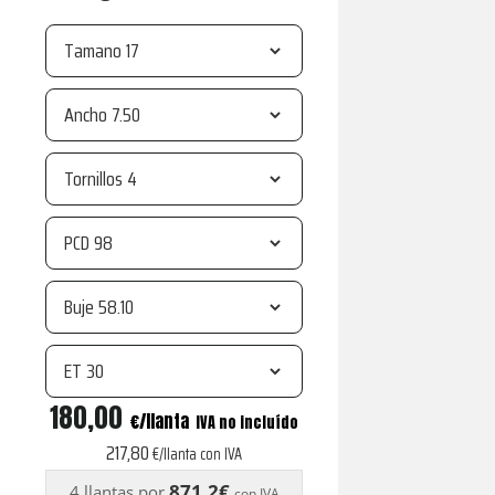
Tamano
Ancho
Tornillos
PCD
Buje
ET
R21
180,00
€
IVA no incluído
silver
217,80
€/llanta con IVA
cantidad
871,2€
4 llantas por
con IVA