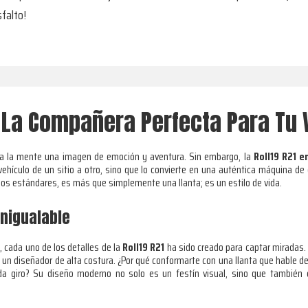
sfalto!
1: La Compañera Perfecta Para Tu 
 a la mente una imagen de emoción y aventura. Sin embargo, la
Roll19 R21 e
 vehículo de un sitio a otro, sino que lo convierte en una auténtica máquina de 
los estándares, es más que simplemente una llanta; es un estilo de vida.
Inigualable
, cada uno de los detalles de la
Roll19 R21
ha sido creado para captar miradas. E
y un diseñador de alta costura. ¿Por qué conformarte con una llanta que hable 
cada giro? Su diseño moderno no solo es un festín visual, sino que tambié