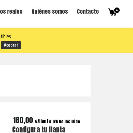
os reales
Quiénes somos
Contacto
tibles
180,00
€
IVA no incluído
Configura tu llanta