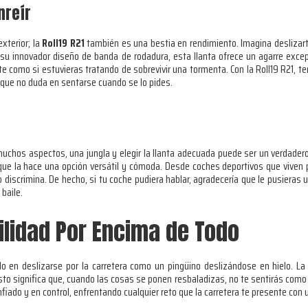
nreír
xterior; la
Roll19 R21
también es una bestia en rendimiento. Imagina deslizarte 
u innovador diseño de banda de rodadura, esta llanta ofrece un agarre excepc
te como si estuvieras tratando de sobrevivir una tormenta. Con la Roll19 R21, t
que no duda en sentarse cuando se lo pides.
chos aspectos, una jungla y elegir la llanta adecuada puede ser un verdadero
 que la hace una opción versátil y cómoda. Desde coches deportivos que viven
o discrimina. De hecho, si tu coche pudiera hablar, agradecería que le pusieras 
baile.
ilidad Por Encima de Todo
o en deslizarse por la carretera como un pingüino deslizándose en hielo. L
sto significa que, cuando las cosas se ponen resbaladizas, no te sentirás como 
fiado y en control, enfrentando cualquier reto que la carretera te presente con 