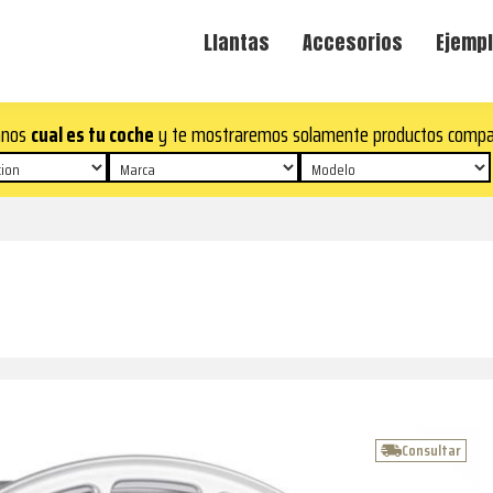
Llantas
Accesorios
Ejempl
anos
cual es tu coche
y te mostraremos solamente productos compa
Consultar