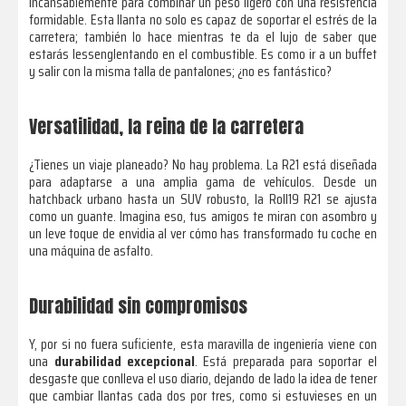
incansablemente para combinar un peso ligero con una resistencia
formidable. Esta llanta no solo es capaz de soportar el estrés de la
carretera; también lo hace mientras te da el lujo de saber que
estarás lessenglentando en el combustible. Es como ir a un buffet
y salir con la misma talla de pantalones; ¿no es fantástico?
Versatilidad, la reina de la carretera
¿Tienes un viaje planeado? No hay problema. La R21 está diseñada
para adaptarse a una amplia gama de vehículos. Desde un
hatchback urbano hasta un SUV robusto, la Roll19 R21 se ajusta
como un guante. Imagina eso, tus amigos te miran con asombro y
un leve toque de envidia al ver cómo has transformado tu coche en
una máquina de asfalto.
Durabilidad sin compromisos
Y, por si no fuera suficiente, esta maravilla de ingeniería viene con
una
durabilidad excepcional
. Está preparada para soportar el
desgaste que conlleva el uso diario, dejando de lado la idea de tener
que cambiar llantas cada dos por tres, como si estuvieses en un