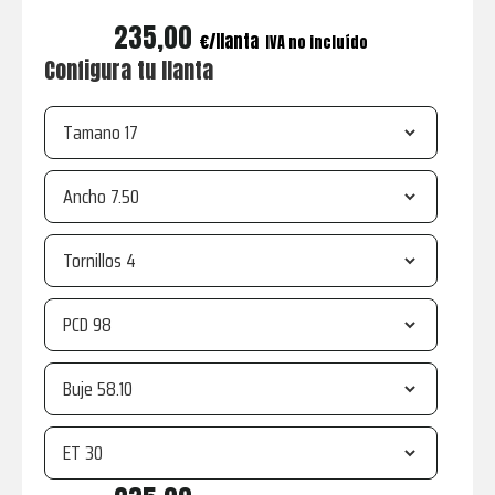
235,00
€
IVA no incluído
Configura tu llanta
Tamano
Ancho
Tornillos
PCD
Buje
ET
R21