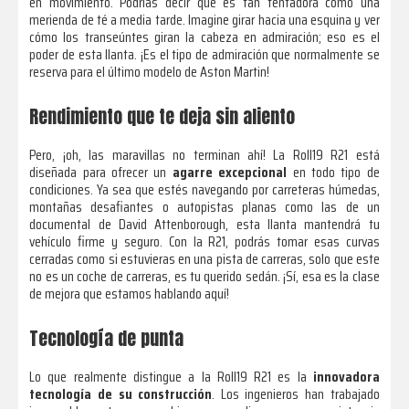
en movimiento. Podrías decir que es tan tentadora como una
merienda de té a media tarde. Imagine girar hacia una esquina y ver
cómo los transeúntes giran la cabeza en admiración; eso es el
poder de esta llanta. ¡Es el tipo de admiración que normalmente se
reserva para el último modelo de Aston Martin!
Rendimiento que te deja sin aliento
Pero, ¡oh, las maravillas no terminan ahí! La Roll19 R21 está
diseñada para ofrecer un
agarre excepcional
en todo tipo de
condiciones. Ya sea que estés navegando por carreteras húmedas,
montañas desafiantes o autopistas planas como las de un
documental de David Attenborough, esta llanta mantendrá tu
vehículo firme y seguro. Con la R21, podrás tomar esas curvas
cerradas como si estuvieras en una pista de carreras, solo que este
no es un coche de carreras, es tu querido sedán. ¡Sí, esa es la clase
de mejora que estamos hablando aquí!
Tecnología de punta
Lo que realmente distingue a la Roll19 R21 es la
innovadora
tecnología de su construcción
. Los ingenieros han trabajado