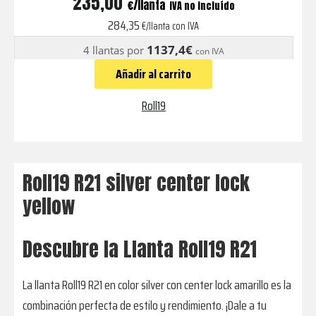
235,00
€
IVA no incluído
silver
284,35
€/llanta con IVA
center
1137,4€
4 llantas por
con IVA
lock
Añadir al carrito
yellow
cantidad
Roll19
Roll19 R21 silver center lock
yellow
Descubre la Llanta Roll19 R21
La llanta Roll19 R21 en color silver con center lock amarillo es la
combinación perfecta de estilo y rendimiento. ¡Dale a tu