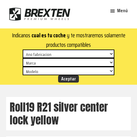
Saltar
Saltar
Menú
al
al
contenido
pie
Brexten
principal
de
¡En
Indicanos
cual es tu coche
y te mostraremos solamente
·
página
Brexten.com
Llantas
productos compatibles
de
encontrarás
aluminio
llantas
premium
de
aluminio
top!
Durabilidad
y
Roll19 R21 silver center
estilo
lock yellow
para
tu