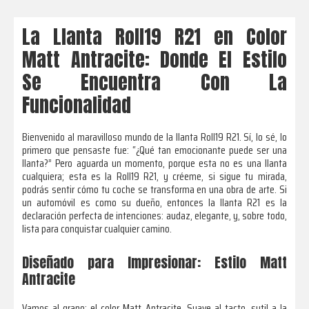
La Llanta Roll19 R21 en Color
Matt Antracite: Donde El Estilo
Se Encuentra Con La
Funcionalidad
Bienvenido al maravilloso mundo de la llanta Roll19 R21. Sí, lo sé, lo
primero que pensaste fue: “¿Qué tan emocionante puede ser una
llanta?” Pero aguarda un momento, porque esta no es una llanta
cualquiera; esta es la Roll19 R21, y créeme, si sigue tu mirada,
podrás sentir cómo tu coche se transforma en una obra de arte. Si
un automóvil es como su dueño, entonces la llanta R21 es la
declaración perfecta de intenciones: audaz, elegante, y, sobre todo,
lista para conquistar cualquier camino.
Diseñado para Impresionar: Estilo Matt
Antracite
Vamos al grano: el color Matt Antracite. Suave al tacto, sutil a la