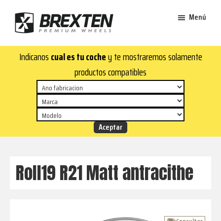
Saltar
Saltar
Menú
al
al
contenido
pie
Brexten
principal
de
¡En
Indicanos
cual es tu coche
y te mostraremos solamente
·
página
Brexten.com
Llantas
productos compatibles
de
encontrarás
aluminio
llantas
premium
de
aluminio
top!
Durabilidad
y
Roll19 R21 Matt antracithe
estilo
para
tu