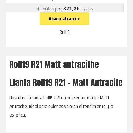
antracithe
871,2€
4 llantas por
con IVA
cantidad
Añadir al carrito
Roll19
Roll19 R21 Matt antracithe
Llanta Roll19 R21 - Matt Antracite
Descubre la llanta Roll19 R21 en un elegante color Matt
Antracite. Ideal para quienes valoran el rendimiento y la
estética.