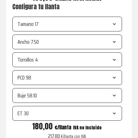
Configura tu llanta
Tamano
Ancho
Tornillos
PCD
Buje
ET
R21
180,00
€
IVA no incluído
Matt
217,80
€/llanta con IVA