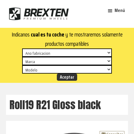
Saltar
Saltar
Menú
al
al
contenido
pie
Brexten
principal
de
¡En
Indicanos
cual es tu coche
y te mostraremos solamente
·
página
Brexten.com
Llantas
productos compatibles
de
encontrarás
aluminio
llantas
premium
de
aluminio
top!
Durabilidad
y
Roll19 R21 Gloss black
estilo
para
tu