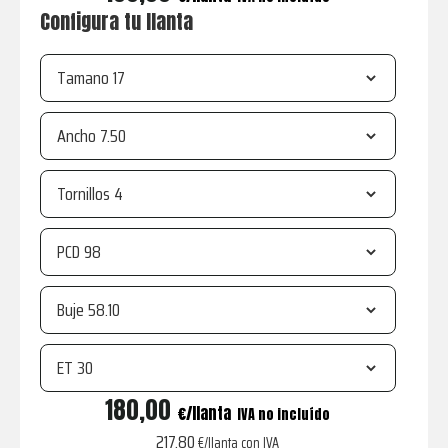
Configura tu llanta
Tamano
Ancho
Tornillos
PCD
Buje
ET
R21
180,00
€
IVA no incluído
Gloss
217,80
€/llanta con IVA