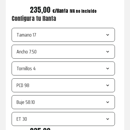
235,00
€
IVA no incluído
Configura tu llanta
Tamano
Ancho
Tornillos
PCD
Buje
ET
R21