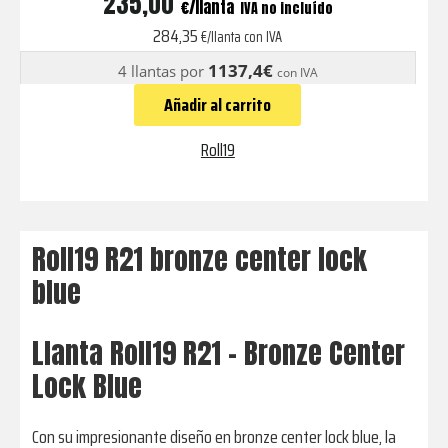
235,00
€
IVA no incluído
bronze
284,35
€/llanta con IVA
center
1137,4€
4 llantas por
con IVA
lock
Añadir al carrito
blue
cantidad
Roll19
Roll19 R21 bronze center lock
blue
Llanta Roll19 R21 - Bronze Center
Lock Blue
Con su impresionante diseño en bronze center lock blue, la