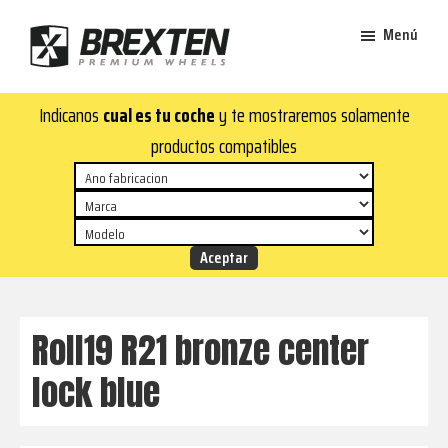
Saltar
Saltar
Menú
al
al
contenido
pie
Brexten
principal
de
¡En
Indicanos
cual es tu coche
y te mostraremos solamente
·
página
Brexten.com
Llantas
productos compatibles
de
encontrarás
aluminio
llantas
premium
de
aluminio
top!
Durabilidad
y
Roll19 R21 bronze center
estilo
lock blue
para
tu