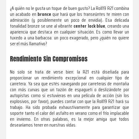
¿A quién no le gusta un toque de buen gusto? La Roll19 R21 combina
un acabado en
bronce
que hará que los transeúntes te miren con
admiración (y posiblemente un poco de envidia). Esa delicada
tonalidad bronze se une al vibrante
center lock blue
, creando una
apariencia que destaca en cualquier situación. Es como llevar un
tuxedo a una barbacoa: un poco exagerado, pero ¿quién no quiere
ser el más llamativo?
Rendimiento Sin Compromisos
No solo se trata de verse bien: la R21 está diseñada para
proporcionar un rendimiento excepcional en cualquier tipo de
carretera. Ya sea que estés navegando por carreteras de montaña
con más curvas que un tazón de espagueti o deslizándote por
autopistas como si estuvieras en una película de acción (sin los
explosivos, por favor), puedes contar con que la Roll19 R21 hará su
trabajo. Ha sido probada exhaustivamente para garantizar que
soporte tanto el calor del asfalto en verano como el frío implacable
en invierno. En otras palabras, es la mejor amiga que todos
desearíamos tener en nuestras vidas.