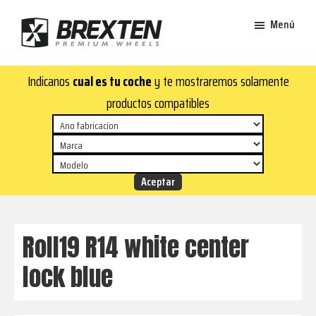
Saltar
Saltar
Menú
al
al
contenido
pie
Brexten
principal
de
¡En
Indicanos
cual es tu coche
y te mostraremos solamente
·
página
Brexten.com
Llantas
productos compatibles
de
encontrarás
aluminio
llantas
premium
de
aluminio
top!
Durabilidad
y
Roll19 R14 white center
estilo
lock blue
para
tu