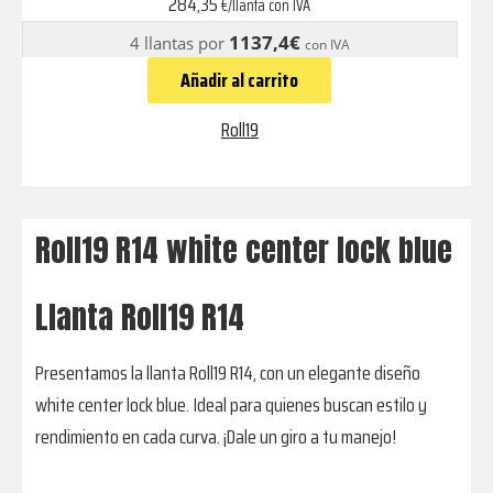
284,35
€/llanta con IVA
center
1137,4€
4 llantas por
con IVA
lock
Añadir al carrito
blue
cantidad
Roll19
Roll19 R14 white center lock blue
Llanta Roll19 R14
Presentamos la llanta Roll19 R14, con un elegante diseño
white center lock blue. Ideal para quienes buscan estilo y
rendimiento en cada curva. ¡Dale un giro a tu manejo!