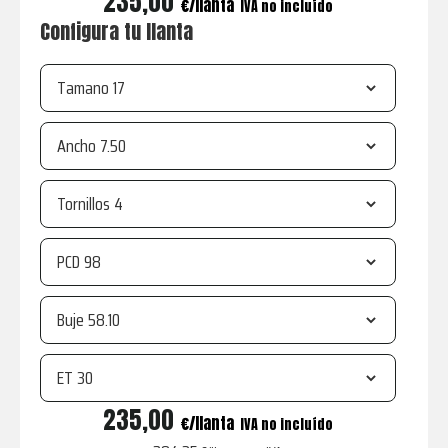
235,00
€
IVA no incluído
Configura tu llanta
Tamano
Ancho
Tornillos
PCD
Buje
ET
R14
235,00
€
IVA no incluído
white