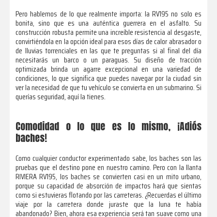
Pero hablemos de lo que realmente importa: la RV195 no solo es
bonita, sino que es una auténtica guerrera en el asfalto. Su
construcción robusta permite una increíble resistencia al desgaste,
convirtiéndola en la opción ideal para esos días de calor abrasador o
de lluvias torrenciales en las que te preguntas si al final del día
necesitarás un barco o un paraguas. Su diseño de tracción
optimizada brinda un agarre excepcional en una variedad de
condiciones, lo que significa que puedes navegar por la ciudad sin
ver la necesidad de que tu vehículo se convierta en un submarino. Si
querías seguridad, aquí la tienes.
Comodidad o lo que es lo mismo, ¡Adiós
baches!
Como cualquier conductor experimentado sabe, los baches son las
pruebas que el destino pone en nuestro camino. Pero con la llanta
RIVIERA RV195, los baches se convierten casi en un mito urbano,
porque su capacidad de absorción de impactos hará que sientas
como si estuvieras flotando por las carreteras. ¿Recuerdas el último
viaje por la carretera donde juraste que la luna te había
abandonado? Bien, ahora esa experiencia será tan suave como una