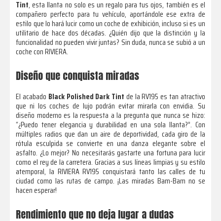
Tint
, esta llanta no solo es un regalo para tus ojos, también es el
compañero perfecto para tu vehículo, aportándole ese extra de
estilo que lo hará lucir como un coche de exhibición, incluso si es un
utilitario de hace dos décadas. ¿Quién dijo que la distinción y la
funcionalidad no pueden vivir juntas? Sin duda, nunca se subió a un
coche con RIVIERA.
Diseño que conquista miradas
El acabado
Black Polished Dark Tint
de la RV195 es tan atractivo
que ni los coches de lujo podrán evitar mirarla con envidia. Su
diseño moderno es la respuesta a la pregunta que nunca se hizo:
“¿Puedo tener elegancia y durabilidad en una sola llanta?”. Con
múltiples radios que dan un aire de deportividad, cada giro de la
rótula esculpida se convierte en una danza elegante sobre el
asfalto. ¿Lo mejor? No necesitarás gastarte una fortuna para lucir
como el rey de la carretera. Gracias a sus líneas limpias y su estilo
atemporal, la RIVIERA RV195 conquistará tanto las calles de tu
ciudad como las rutas de campo. ¡Las miradas Bam-Bam no se
hacen esperar!
Rendimiento que no deja lugar a dudas