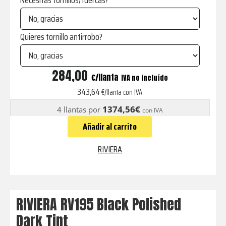
Necesitas tornillos/tuercas?
Quieres tornillo antirrobo?
RV195
284,00
€
IVA no incluído
Black
343,64
€/llanta con IVA
Polished
1374,56€
4 llantas por
con IVA
Dark
Añadir al carrito
Tint
cantidad
RIVIERA
RIVIERA RV195 Black Polished
Dark Tint