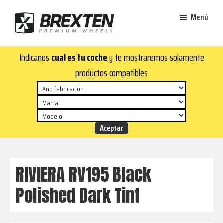
Saltar
Saltar
Menú
al
al
contenido
pie
Brexten
principal
de
¡En
Indicanos
cual es tu coche
y te mostraremos solamente
·
página
Brexten.com
Llantas
productos compatibles
de
encontrarás
aluminio
llantas
premium
de
aluminio
top!
Durabilidad
y
RIVIERA RV195 Black
estilo
Polished Dark Tint
para
tu