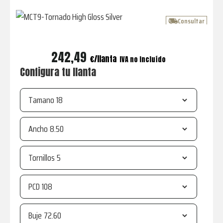
coche,
con
Consultar
asesoría
de
242,49
expertos.
€
IVA no incluído
Configura tu llanta
Tamano
Ancho
Tornillos
PCD
Buje