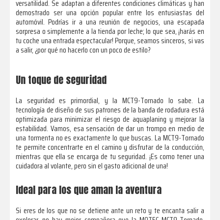
versatilidad. Se adaptan a diferentes condiciones climáticas y han
demostrado ser una opción popular entre los entusiastas del
automóvil. Podrías ir a una reunión de negocios, una escapada
sorpresa o simplemente a la tienda por leche; lo que sea, ¡harás en
tu coche una entrada espectacular! Porque, seamos sinceros, si vas
a salir, ¿por qué no hacerlo con un poco de estilo?
Un toque de seguridad
La seguridad es primordial, y la MCT9-Tornado lo sabe. La
tecnología de diseño de sus patrones de la banda de rodadura está
optimizada para minimizar el riesgo de aquaplaning y mejorar la
estabilidad. Vamos, esa sensación de dar un trompo en medio de
una tormenta no es exactamente lo que buscas. La MCT9-Tornado
te permite concentrarte en el camino y disfrutar de la conducción,
mientras que ella se encarga de tu seguridad. ¡Es como tener una
cuidadora al volante, pero sin el gasto adicional de una!
Ideal para los que aman la aventura
Si eres de los que no se detiene ante un reto y te encanta salir a
explorar, no hay mejor compañera que la MOTEC MCT9-Tornado.