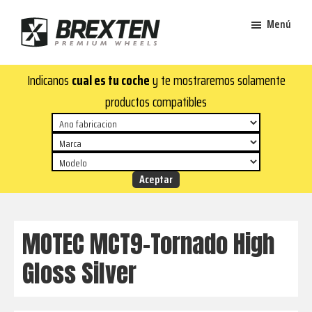
Saltar
Saltar
Menú
al
al
contenido
pie
Brexten
principal
de
¡En
Indicanos
cual es tu coche
y te mostraremos solamente
·
página
Brexten.com
Llantas
productos compatibles
de
encontrarás
aluminio
llantas
premium
de
aluminio
top!
Durabilidad
y
MOTEC MCT9-Tornado High
estilo
Gloss Silver
para
tu