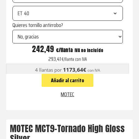
ET
Quieres tornillo antirrobo?
MCT9-
242,49
€
IVA no incluído
Tornado
293,41
€/llanta con IVA
High
1173,64€
4 llantas por
con IVA
Gloss
Añadir al carrito
Silver
cantidad
MOTEC
MOTEC MCT9-Tornado High Gloss
Silver