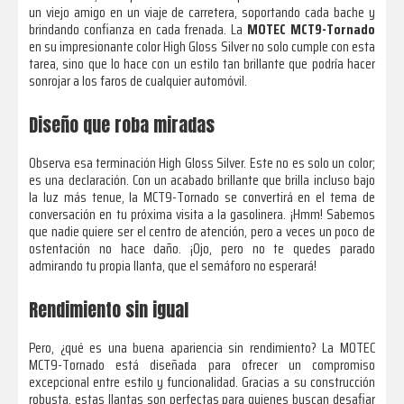
un viejo amigo en un viaje de carretera, soportando cada bache y
brindando confianza en cada frenada. La
MOTEC MCT9-Tornado
en su impresionante color High Gloss Silver no solo cumple con esta
tarea, sino que lo hace con un estilo tan brillante que podría hacer
sonrojar a los faros de cualquier automóvil.
Diseño que roba miradas
Observa esa terminación High Gloss Silver. Este no es solo un color;
es una declaración. Con un acabado brillante que brilla incluso bajo
la luz más tenue, la MCT9-Tornado se convertirá en el tema de
conversación en tu próxima visita a la gasolinera. ¡Hmm! Sabemos
que nadie quiere ser el centro de atención, pero a veces un poco de
ostentación no hace daño. ¡Ojo, pero no te quedes parado
admirando tu propia llanta, que el semáforo no esperará!
Rendimiento sin igual
Pero, ¿qué es una buena apariencia sin rendimiento? La MOTEC
MCT9-Tornado está diseñada para ofrecer un compromiso
excepcional entre estilo y funcionalidad. Gracias a su construcción
robusta, estas llantas son perfectas para quienes buscan desafiar