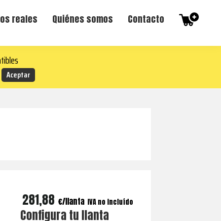
os reales
Quiénes somos
Contacto
tibles
281,88
€
IVA no incluído
Configura tu llanta