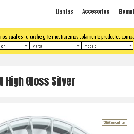
Llantas
Accesorios
Ejempl
anos
cual es tu coche
y te mostraremos solamente productos compa
High Gloss Silver
Consultar