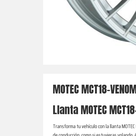
MOTEC MCT18-VENOM 
Llanta MOTEC MCT1
Transforma tu vehículo con la llanta MOTEC
de conducción, como si estuvieras volando. ¡