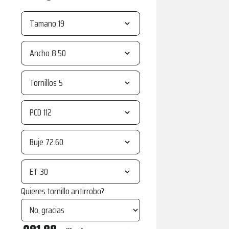
Tamano
Ancho
Tornillos
PCD
Buje
ET
Quieres tornillo antirrobo?
MCT18-