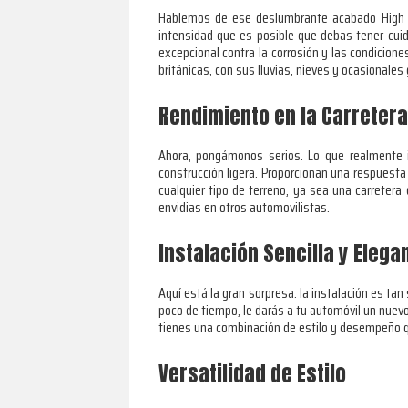
Hablemos de ese deslumbrante acabado High Glo
intensidad que es posible que debas tener cuid
excepcional contra la corrosión y las condicio
británicas, con sus lluvias, nieves y ocasional
Rendimiento en la Carretera
Ahora, pongámonos serios. Lo que realmente i
construcción ligera. Proporcionan una respuesta
cualquier tipo de terreno, ya sea una carrete
envidias en otros automovilistas.
Instalación Sencilla y Elega
Aquí está la gran sorpresa: la instalación es ta
poco de tiempo, le darás a tu automóvil un nuevo
tienes una combinación de estilo y desempeño q
Versatilidad de Estilo