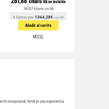
281,88
€
IVA no incluído
VENOM
341,07
€/llanta con IVA
High
1364,28€
4 llantas por
con IVA
Gloss
Añadir al carrito
Silver
cantidad
MOTEC
iento excepcional, tendrás una experiencia