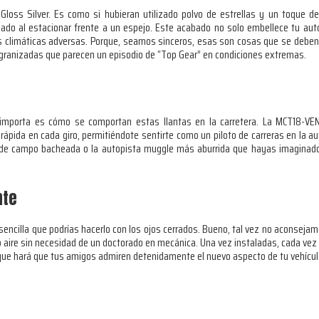
ss Silver. Es como si hubieran utilizado polvo de estrellas y un toque de m
ado al estacionar frente a un espejo. Este acabado no solo embellece tu aut
nes climáticas adversas. Porque, seamos sinceros, esas son cosas que se deben
es granizadas que parecen un episodio de “Top Gear” en condiciones extremas.
mporta es cómo se comportan estas llantas en la carretera. La MCT18-VENO
 rápida en cada giro, permitiéndote sentirte como un piloto de carreras en la 
ra de campo bacheada o la autopista muggle más aburrida que hayas imaginad
nte
n sencilla que podrías hacerlo con los ojos cerrados. Bueno, tal vez no aconseja
 aire sin necesidad de un doctorado en mecánica. Una vez instaladas, cada vez q
ue hará que tus amigos admiren detenidamente el nuevo aspecto de tu vehícul