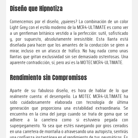
Diseño que Hipnotiza
Comencemos por el diseño, ¿quieres? La combinación de un color
Light Grey con el estilo moderno de la MCR4-ULTIMATE es como ver
a un gentleman británico vestido a la perfección: sutil, sofisticado
y, por supuesto, absolutamente irresistible. Esta llanta está
diseñada para hacer que los amantes de la conducción se giren a
mirar, incluso en un atasco de tráfico. No hay nada como unas
llantas que gritan exclusividad sin ser demasiado ostentosas. Una
aparente contradicción, sí, pero así es la MOTEC MCR4-ULTIMATE.
Rendimiento sin Compromisos
Aparte de su fabuloso diseño, es hora de hablar de lo que
realmente cuenta: el desempeño. La MOTEC MCR4-ULTIMATE ha
sido cuidadosamente elaborada con tecnología de última
generación que proporciona una estabilidad extraordinaria. Se
encuentra en la cima del juego cuando se trata de goma que se
adhiere a la carretera como si estuviera pegada con
superpegamento. Ya sea que estés navegando por giros cerrados
en una carretera de montaña o atravesando una autopista, sentirás
una confianza instantánea en el rendimiento de tus neumáticos. Es