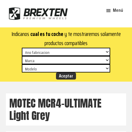
Saltar
Saltar
Menú
al
al
contenido
pie
Brexten
principal
de
¡En
Indicanos
cual es tu coche
y te mostraremos solamente
·
página
Brexten.com
Llantas
productos compatibles
de
encontrarás
aluminio
llantas
premium
de
aluminio
top!
Durabilidad
y
MOTEC MCR4-ULTIMATE
estilo
Light Grey
para
tu