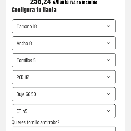
258,24
€
IVA no incluído
Configura tu llanta
Tamano
Ancho
Tornillos
PCD
Buje
ET
Quieres tornillo antirrobo?