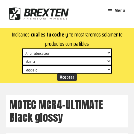
Saltar
Saltar
Menú
al
al
contenido
pie
Brexten
principal
de
¡En
Indicanos
cual es tu coche
y te mostraremos solamente
·
página
Brexten.com
Llantas
productos compatibles
de
encontrarás
aluminio
llantas
premium
de
aluminio
top!
Durabilidad
y
MOTEC MCR4-ULTIMATE
estilo
Black glossy
para
tu