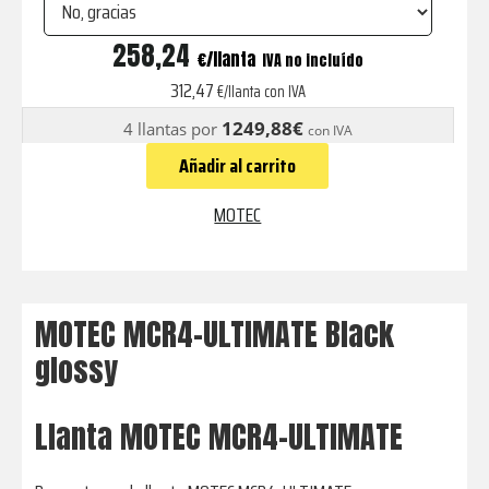
MCR4-
258,24
€
IVA no incluído
ULTIMATE
312,47
€/llanta con IVA
Black
1249,88€
4 llantas por
con IVA
glossy
Añadir al carrito
cantidad
MOTEC
MOTEC MCR4-ULTIMATE Black
glossy
Llanta MOTEC MCR4-ULTIMATE