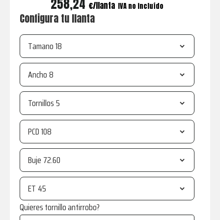
258,24
€
IVA no incluído
Configura tu llanta
Tamano
Ancho
Tornillos
PCD
Buje
ET
Quieres tornillo antirrobo?