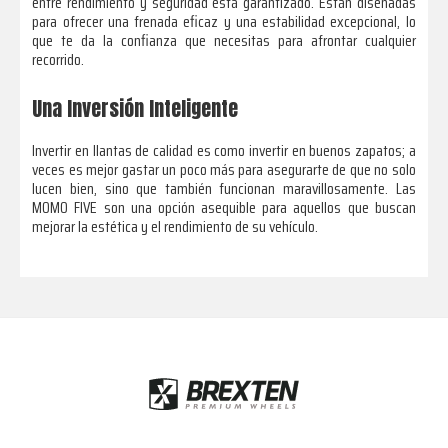
entre rendimiento y seguridad está garantizado. Están diseñadas
para ofrecer una frenada eficaz y una estabilidad excepcional, lo
que te da la confianza que necesitas para afrontar cualquier
recorrido.
Una Inversión Inteligente
Invertir en llantas de calidad es como invertir en buenos zapatos; a
veces es mejor gastar un poco más para asegurarte de que no solo
lucen bien, sino que también funcionan maravillosamente. Las
MOMO FIVE son una opción asequible para aquellos que buscan
mejorar la estética y el rendimiento de su vehículo.
Footer