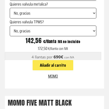
Quieres valvula metalica?
Quieres valvula TPMS?
FIVE
142,56
€
IVA no incluído
MATT
172,50
€/llanta con IVA
BLACK
690€
4 llantas por
con IVA
cantidad
Añadir al carrito
MOMO
MOMO FIVE MATT BLACK