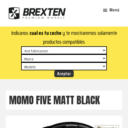
Saltar
Saltar
Menú
al
al
contenido
pie
Brexten
principal
de
¡En
Indicanos
cual es tu coche
y te mostraremos solamente
·
página
Brexten.com
Llantas
productos compatibles
de
encontrarás
aluminio
llantas
premium
de
aluminio
top!
Durabilidad
y
MOMO FIVE MATT BLACK
estilo
para
tu