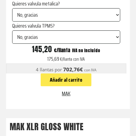
Quieres valvula metalica?
Quieres valvula TPMS?
XLR
145,20
€
IVA no incluído
GLOSS
175,69
€/llanta con IVA
WHITE
702,76€
4 llantas por
con IVA
cantidad
Añadir al carrito
MAK
MAK XLR GLOSS WHITE