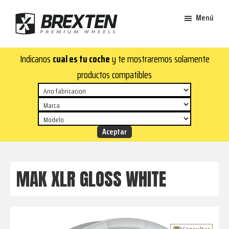
Saltar
Saltar
Menú
al
al
contenido
pie
Brexten
principal
de
¡En
Indicanos
cual es tu coche
y te mostraremos solamente
·
página
Brexten.com
Llantas
productos compatibles
de
encontrarás
aluminio
llantas
premium
de
aluminio
top!
Durabilidad
y
MAK XLR GLOSS WHITE
estilo
para
tu