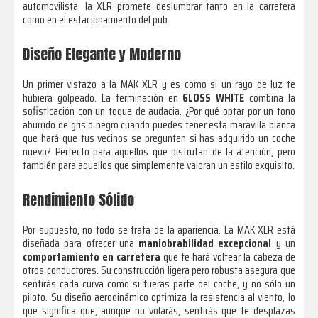
automovilista, la XLR promete deslumbrar tanto en la carretera
como en el estacionamiento del pub.
Diseño Elegante y Moderno
Un primer vistazo a la MAK XLR y es como si un rayo de luz te
hubiera golpeado. La terminación en
GLOSS WHITE
combina la
sofisticación con un toque de audacia. ¿Por qué optar por un tono
aburrido de gris o negro cuando puedes tener esta maravilla blanca
que hará que tus vecinos se pregunten si has adquirido un coche
nuevo? Perfecto para aquellos que disfrutan de la atención, pero
también para aquellos que simplemente valoran un estilo exquisito.
Rendimiento Sólido
Por supuesto, no todo se trata de la apariencia. La MAK XLR está
diseñada para ofrecer una
maniobrabilidad excepcional
y un
comportamiento en carretera
que te hará voltear la cabeza de
otros conductores. Su construcción ligera pero robusta asegura que
sentirás cada curva como si fueras parte del coche, y no sólo un
piloto. Su diseño aerodinámico optimiza la resistencia al viento, lo
que significa que, aunque no volarás, sentirás que te desplazas