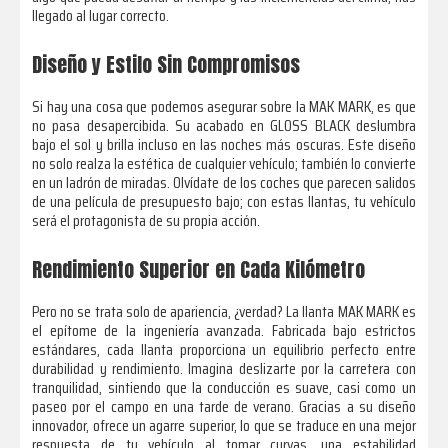
llegado al lugar correcto.
Diseño y Estilo Sin Compromisos
Si hay una cosa que podemos asegurar sobre la MAK MARK, es que
no pasa desapercibida. Su acabado en GLOSS BLACK deslumbra
bajo el sol y brilla incluso en las noches más oscuras. Este diseño
no solo realza la estética de cualquier vehículo; también lo convierte
en un ladrón de miradas. Olvídate de los coches que parecen salidos
de una película de presupuesto bajo; con estas llantas, tu vehículo
será el protagonista de su propia acción.
Rendimiento Superior en Cada Kilómetro
Pero no se trata solo de apariencia, ¿verdad? La llanta MAK MARK es
el epítome de la ingeniería avanzada. Fabricada bajo estrictos
estándares, cada llanta proporciona un equilibrio perfecto entre
durabilidad y rendimiento. Imagina deslizarte por la carretera con
tranquilidad, sintiendo que la conducción es suave, casi como un
paseo por el campo en una tarde de verano. Gracias a su diseño
innovador, ofrece un agarre superior, lo que se traduce en una mejor
respuesta de tu vehículo al tomar curvas, una estabilidad