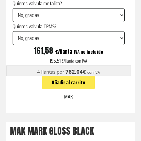
Quieres valvula metalica?
Quieres valvula TPMS?
MARK
161,58
€
IVA no incluído
GLOSS
195,51
€/llanta con IVA
BLACK
782,04€
4 llantas por
con IVA
cantidad
Añadir al carrito
MAK
MAK MARK GLOSS BLACK