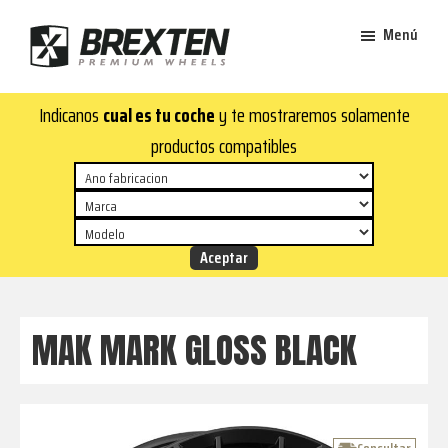
Saltar
Saltar
Menú
al
al
contenido
pie
Brexten
principal
de
¡En
Indicanos
cual es tu coche
y te mostraremos solamente
·
página
Brexten.com
Llantas
productos compatibles
de
encontrarás
aluminio
llantas
premium
de
aluminio
top!
Durabilidad
y
MAK MARK GLOSS BLACK
estilo
para
tu