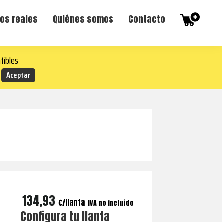
os reales
Quiénes somos
Contacto
tibles
134,93
€
IVA no incluído
Configura tu llanta