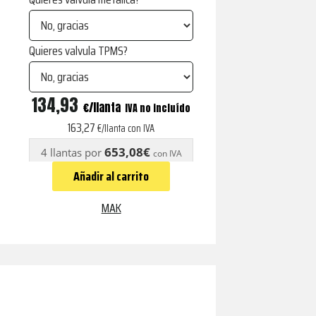
Quieres valvula TPMS?
LOAD
134,93
€
IVA no incluído
5
163,27
€/llanta con IVA
GLOSS
653,08€
4 llantas por
con IVA
BLACK
Añadir al carrito
cantidad
MAK