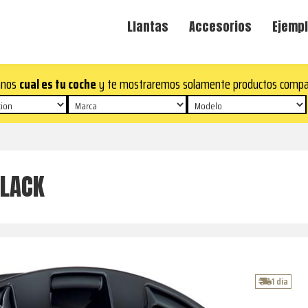
Llantas
Accesorios
Ejempl
anos
cual es tu coche
y te mostraremos solamente productos compa
BLACK
1 dia