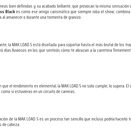
íneas bien definidas y su acabado brillante, que provocan la misma sensación 
oss Black
es como ese amigo carismático que siempre roba el show; combina p
ea al amanecer o durante una tormenta de granizo.
ante; la MAK LOAD 5 está diseñada para soportar hasta el más brutal de los tra
á días lluviosos en los que sentirás cómo te abrazan a la carretera firmemente
n que el rendimiento es elemental, la MAK LOAD 5 no solo cumple; lo supera. El
 como si estuvieras en un circuito de carreras.
ación de la MAK LOAD 5 es un proceso tan sencillo que incluso podría hacerlo tu
s de cabeza.