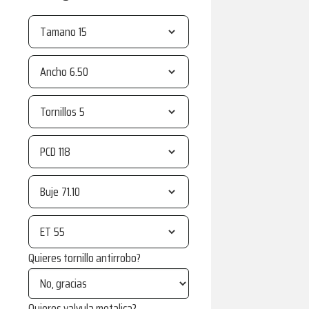
Tamano
Ancho
Tornillos
PCD
Buje
ET
Quieres tornillo antirrobo?
Quieres valvula metalica?