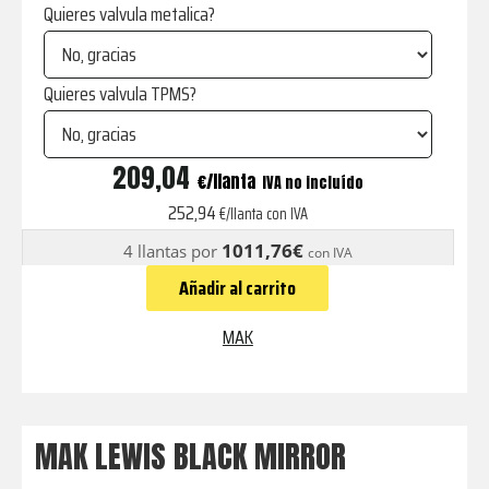
Quieres valvula metalica?
Quieres valvula TPMS?
LEWIS
209,04
€
IVA no incluído
BLACK
252,94
€/llanta con IVA
MIRROR
1011,76€
4 llantas por
con IVA
cantidad
Añadir al carrito
MAK
MAK LEWIS BLACK MIRROR