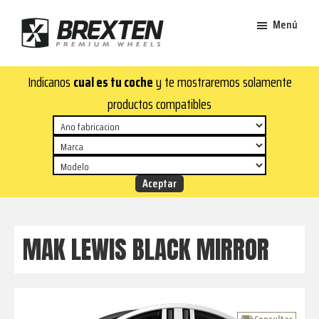
Saltar
Saltar
Menú
al
al
contenido
pie
Brexten
principal
de
¡En
Indicanos
cual es tu coche
y te mostraremos solamente
·
página
Brexten.com
Llantas
productos compatibles
de
encontrarás
aluminio
llantas
premium
de
aluminio
top!
Durabilidad
y
MAK LEWIS BLACK MIRROR
estilo
para
tu