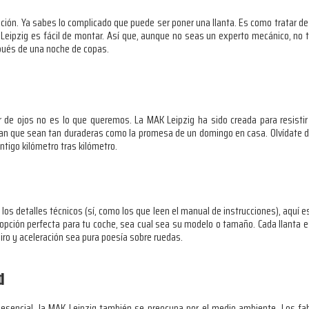
ación. Ya sabes lo complicado que puede ser poner una llanta. Es como tratar de 
 Leipzig es fácil de montar. Así que, aunque no seas un experto mecánico, no 
ués de una noche de copas.
r de ojos no es lo que queremos. La MAK Leipzig ha sido creada para resistir 
uran que sean tan duraderas como la promesa de un domingo en casa. Olvídate d
ntigo kilómetro tras kilómetro.
los detalles técnicos (sí, como los que leen el manual de instrucciones), aquí 
opción perfecta para tu coche, sea cual sea su modelo o tamaño. Cada llanta es
giro y aceleración sea pura poesía sobre ruedas.
d
esencial, la MAK Leipzig también se preocupa por el medio ambiente. Los f