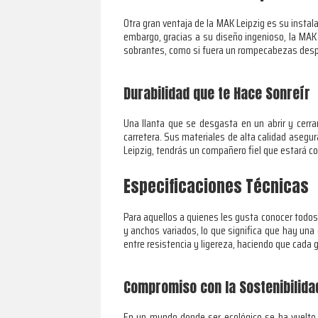
Otra gran ventaja de la MAK Leipzig es su instal
embargo, gracias a su diseño ingenioso, la MAK
sobrantes, como si fuera un rompecabezas desp
Durabilidad que te Hace Sonreír
Una llanta que se desgasta en un abrir y cerra
carretera. Sus materiales de alta calidad aseg
Leipzig, tendrás un compañero fiel que estará co
Especificaciones Técnicas
Para aquellos a quienes les gusta conocer todos 
y anchos variados, lo que significa que hay una 
entre resistencia y ligereza, haciendo que cada 
Compromiso con la Sostenibilida
En un mundo donde ser ecológico se ha vuelto 