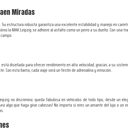
raen Miradas
en. Su estructura robusta garantiza una excelente estabilidad y manejo en carre
mo la MAK Leipzig se adhiere al asfalto como un perro a su dueño. Con una trac
l campo.
ig está diseñada para ofrecer rendimiento en alta velocidad, gracias a su sis
e. Con esta llanta, cada viaje será un festín de adrenalina y emoción.
K Leipzig no discrimina: queda fabulosa en vehículos de todo tipo, desde un e
 sea algo que haga girar cabezas! No importa si eres un amante del lujo o un e
as.
ones