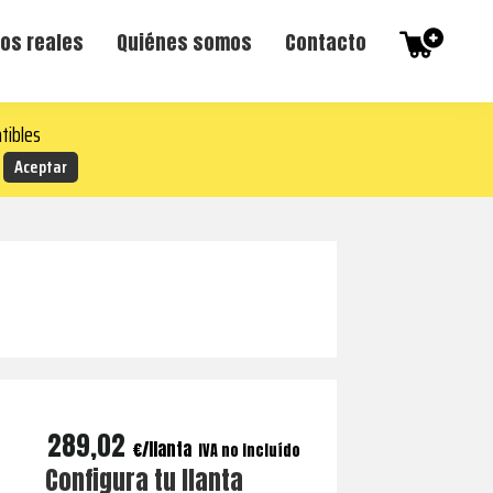
os reales
Quiénes somos
Contacto
tibles
289,02
€
IVA no incluído
Configura tu llanta