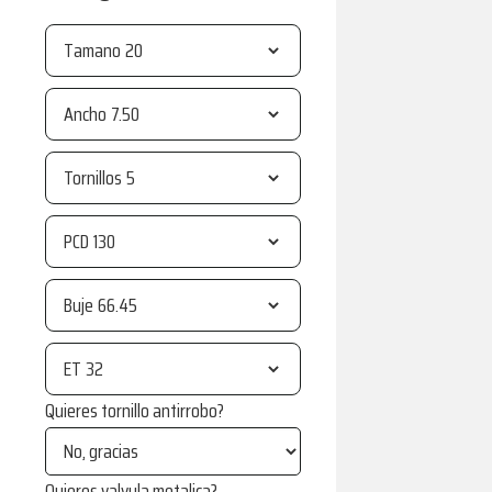
Tamano
Ancho
Tornillos
PCD
Buje
ET
Quieres tornillo antirrobo?
Quieres valvula metalica?