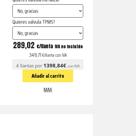
Quieres valvula TPMS?
LEIPZIG
289,02
€
IVA no incluído
GLOSS
349,71
€/llanta con IVA
BLACK
1398,84€
4 llantas por
con IVA
cantidad
Añadir al carrito
MAK