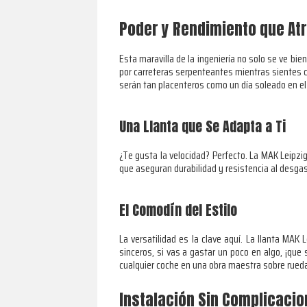
Poder y Rendimiento que At
Esta maravilla de la ingeniería no solo se ve bi
por carreteras serpenteantes mientras sientes có
serán tan placenteros como un día soleado en e
Una Llanta que Se Adapta a Ti
¿Te gusta la velocidad? Perfecto. La MAK Leipz
que aseguran durabilidad y resistencia al desgast
El Comodín del Estilo
La versatilidad es la clave aquí. La llanta MA
sinceros, si vas a gastar un poco en algo, ¡que
cualquier coche en una obra maestra sobre rued
Instalación Sin Complicaci