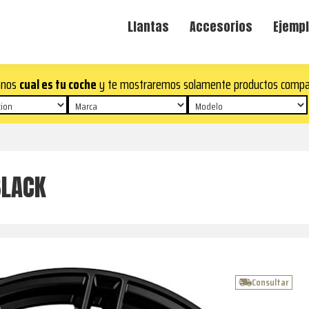
Llantas
Accesorios
Ejempl
anos
cual es tu coche
y te mostraremos solamente productos compa
BLACK
Consultar