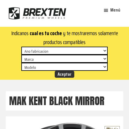
Saltar
Saltar
Menú
al
al
contenido
pie
Brexten
principal
de
¡En
Indicanos
cual es tu coche
y te mostraremos solamente
·
página
Brexten.com
Llantas
productos compatibles
de
encontrarás
aluminio
llantas
premium
de
aluminio
top!
Durabilidad
y
MAK KENT BLACK MIRROR
estilo
para
tu