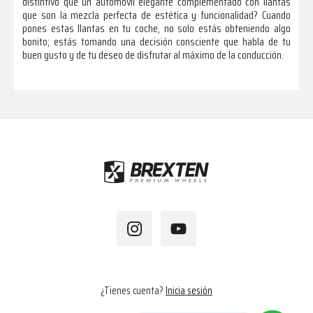
distintivo que un automóvil elegante complementado con llantas
que son la mezcla perfecta de estética y funcionalidad? Cuando
pones estas llantas en tu coche, no solo estás obteniendo algo
bonito; estás tomando una decisión consciente que habla de tu
buen gusto y de tu deseo de disfrutar al máximo de la conducción.
Footer
¿Tienes cuenta?
Inicia sesión