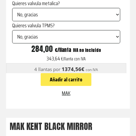
Quieres valvula metalica?
Quieres valvula TPMS?
KENT
284,00
€
IVA no incluído
BLACK
343,64
€/llanta con IVA
MIRROR
1374,56€
4 llantas por
con IVA
cantidad
Añadir al carrito
MAK
MAK KENT BLACK MIRROR