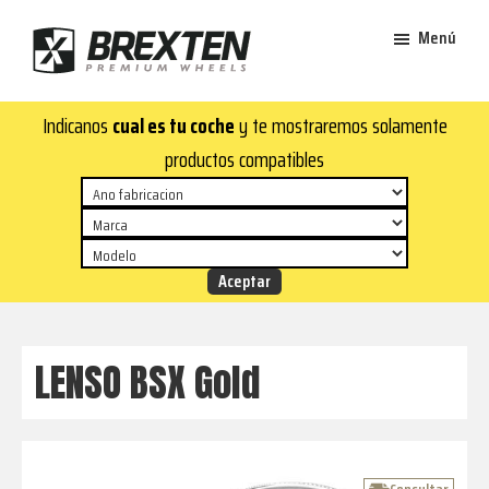
Saltar
Saltar
Menú
al
al
contenido
pie
Brexten
principal
de
¡En
Indicanos
cual es tu coche
y te mostraremos solamente
·
página
Brexten.com
Llantas
productos compatibles
de
encontrarás
aluminio
llantas
premium
de
aluminio
top!
Durabilidad
y
LENSO BSX Gold
estilo
para
tu