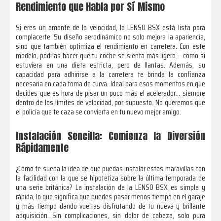
Rendimiento que Habla por Sí Mismo
Si eres un amante de la velocidad, la LENSO BSX está lista para
complacerte. Su diseño aerodinámico no solo mejora la apariencia,
sino que también optimiza el rendimiento en carretera. Con este
modelo, podrías hacer que tu coche se sienta más ligero – como si
estuviera en una dieta estricta, pero de llantas. Además, su
capacidad para adhirirse a la carretera te brinda la confianza
necesaria en cada toma de curva. Ideal para esos momentos en que
decides que es hora de pisar un poco más el acelerador… siempre
dentro de los límites de velocidad, por supuesto. No queremos que
el policía que te caza se convierta en tu nuevo mejor amigo.
Instalación Sencilla: Comienza la Diversión
Rápidamente
¿Cómo te suena la idea de que puedas instalar estas maravillas con
la facilidad con la que se hipotetiza sobre la última temporada de
una serie británica? La instalación de la LENSO BSX es simple y
rápida, lo que significa que puedes pasar menos tiempo en el garaje
y más tiempo dando vueltas disfrutando de tu nueva y brillante
adquisición. Sin complicaciones, sin dolor de cabeza, solo pura