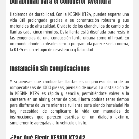
Durabilidad para el Conductor Aventura
Hablemos de durabilidad. Con la KESKIN KT24, puedes esperar una
vida útil prolongada gracias a su construcción robusta y sus
materiales de alta calidad. Olvídate de los chanchullos de cambio de
llantas cada cinco minutos. Esta llanta está diseñada para resistir
las exigencias de una conducción tanto urbana como off-road. En
un mundo donde la obsolescencia programada parece ser la norma,
la KT24 es un refugio de resistencia y fiabilidad.
Instalación Sin Complicaciones
Y si piensas que cambiar las llantas es un proceso digno de un
rompecabezas de 1000 piezas, piénsalo de nuevo. La instalación de
la KESKIN KT24 es rápida y sencilla, permitiéndote volver a la
carretera en un abrir y cerrar de ojos. ¡Hasta podrías tener tiempo
para disfrutar de un té mientras tu llanta está siendo instalada! No
hay necesidad de complicarte la vida con manuales de
instrucciones que parecen escritos en un dialecto extinto;
simplemente agrégalas a tu vehículo y listo.
¿Por Qué Elegir KESKIN KT24?