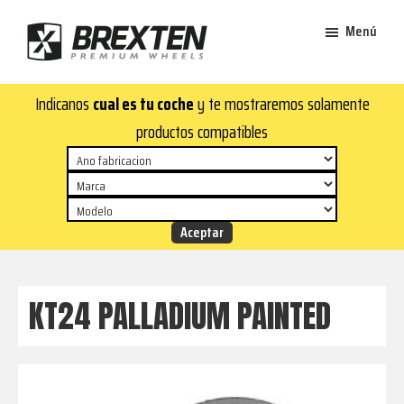
Saltar
Saltar
Menú
al
al
contenido
pie
Brexten
principal
de
¡En
Indicanos
cual es tu coche
y te mostraremos solamente
·
página
Brexten.com
Llantas
productos compatibles
de
encontrarás
aluminio
llantas
premium
de
aluminio
top!
Durabilidad
y
KT24 PALLADIUM PAINTED
estilo
para
tu