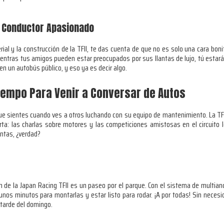
l Conductor Apasionado
l y la construcción de la TFII, te das cuenta de que no es solo una cara bonita
mientras tus amigos pueden estar preocupados por sus llantas de lujo, tú esta
en un autobús público, y eso ya es decir algo.
iempo Para Venir a Conversar de Autos
ue sientes cuando ves a otros luchando con su equipo de mantenimiento. La TFII 
a: las charlas sobre motores y las competiciones amistosas en el circuito lo
antas, ¿verdad?
ón de la Japan Racing TFII es un paseo por el parque. Con el sistema de multianc
unos minutos para montarlas y estar listo para rodar. ¡A por todas! Sin necesi
tarde del domingo.