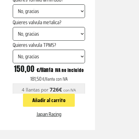
Quieres valvula metalica?
Quieres valvula TPMS?
TFII
150,00
€
IVA no incluído
Multianclaje
181,50
€/llanta con IVA
Red
726€
4 llantas por
con IVA
cantidad
Añadir al carrito
Japan Racing