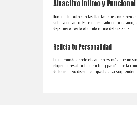
Atractivo Íntimo y Funcional
Ilumina tu auto con las llantas que combinen est
subir a un auto. Este no es solo un accesorio;
dejamos atrás la aburrida rutina del día a día.
Refleja tu Personalidad
En un mundo donde el camino es más que un simpl
eligiendo resaltar tu carácter y pasión por la co
de lucirse! Su diseño compacto y su sorprendente
Footer