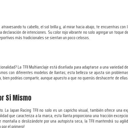
ravesando tu cabello, el sol brilla y, al mirar hacia abajo, te encuentras con
na declaración de intenciones. Su color rojo vibrante no solo agregar un toque d
deportivos más tradicionales se sientan un poco celosos.
ionalidad? La TFII Multianclaje está diseñada para adaptarse a una variedad de
ismos con diferentes modelos de llantas; esta belleza se ajusta sin problema
anta, bien podrías compartir, aunque apuesto a que no querrás deshacerte de el
or Sí Mismo
to. La Japan Racing TFII no solo es un capricho visual, también ofrece una e
alidad que caracteriza a la marca, esta llanta proporciona una tracción excepci
montaña o deslizándote por una autopista seca, la TFII mantendrá su agilida
 por el primero!