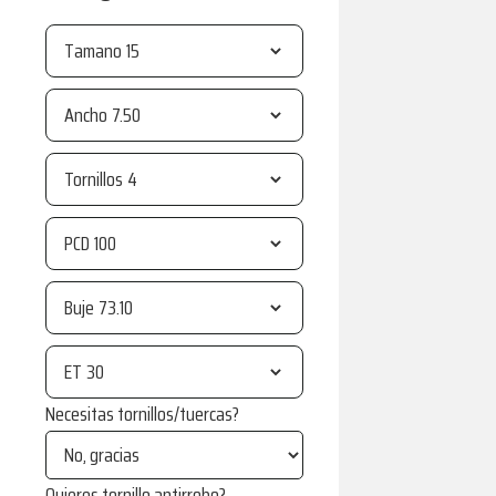
Tamano
Ancho
Tornillos
PCD
Buje
ET
Necesitas tornillos/tuercas?
Quieres tornillo antirrobo?