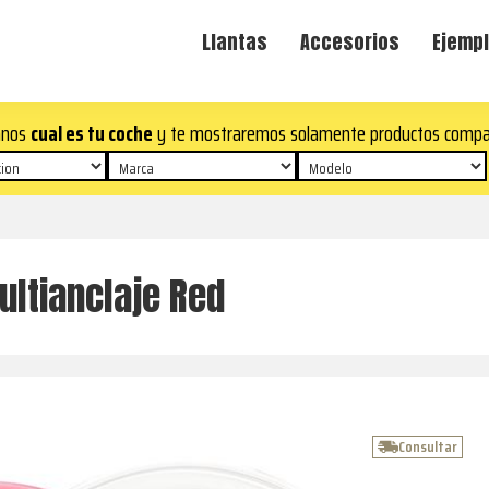
Llantas
Accesorios
Ejempl
anos
cual es tu coche
y te mostraremos solamente productos compa
ultianclaje Red
Consultar