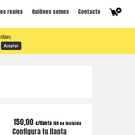
os reales
Quiénes somos
Contacto
tibles
150,00
€
IVA no incluído
Configura tu llanta