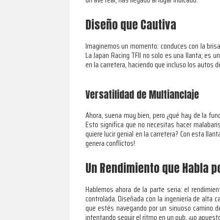
Diseño que Cautiva
Imaginemos un momento: conduces con la brisa at
La Japan Racing TFII no solo es una llanta; es u
en la carretera, haciendo que incluso los autos 
Versatilidad de Multianclaje
Ahora, suena muy bien, pero ¿qué hay de la func
Esto significa que no necesitas hacer malabar
quiere lucir genial en la carretera? Con esta ll
genera conflictos!
Un Rendimiento que Habla p
Hablemos ahora de la parte seria: el rendimien
controlada. Diseñada con la ingeniería de alta c
que estés navegando por un sinuoso camino de 
intentando seguir el ritmo en un pub, ¡yo apuesto