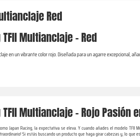
ultianclaje Red
TFII Multianclaje - Red
claje en un vibrante color rojo. Diseñada para un agarre excepcional, añ
TFII Multianclaje – Rojo Pasión e
mo Japan Racing, la expectativa se eleva. Y cuando añades el modelo TFII Mult
raordinario! Si estás buscando un producto que haga girar cabezas y, lo que 