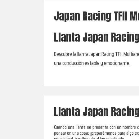
Japan Racing TFII M
Llanta Japan Racing 
Descubre la llanta Japan Racing TFII Multian
una conducción estable y emocionante.
Llanta Japan Racing 
Cuando una llanta se presenta con un nombre co
pensar en una cosa: ¡preparémonos para algo ext
un ave real, has llegado al lugar indicado.