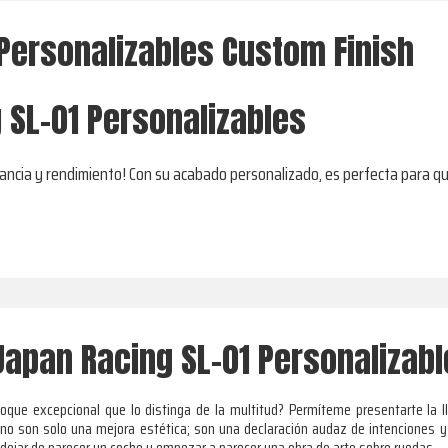
Personalizables Custom Finish
 SL-01 Personalizables
egancia y rendimiento! Con su acabado personalizado, es perfecta para q
Japan Racing SL-01 Personalizab
que excepcional que lo distinga de la multitud? Permíteme presentarte la l
no son solo una mejora estética; son una declaración audaz de intenciones y e
 dejar de parecer un coche y empezar a parecer una obra de arte sobre ruedas.