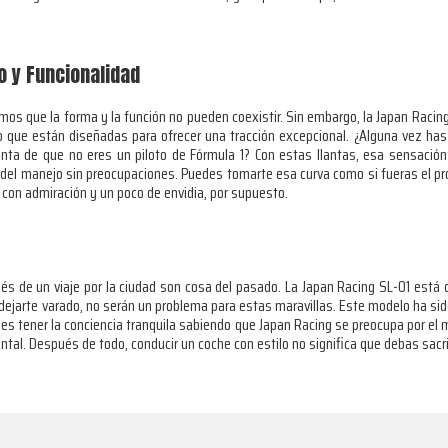
o y Funcionalidad
s que la forma y la función no pueden coexistir. Sin embargo, la Japan Racin
sino que están diseñadas para ofrecer una tracción excepcional. ¿Alguna vez
nta de que no eres un piloto de Fórmula 1? Con estas llantas, esa sensación
del manejo sin preocupaciones. Puedes tomarte esa curva como si fueras el pro
con admiración y un poco de envidia, por supuesto.
s de un viaje por la ciudad son cosa del pasado. La Japan Racing SL-01 está 
ejarte varado, no serán un problema para estas maravillas. Este modelo ha sido
s tener la conciencia tranquila sabiendo que Japan Racing se preocupa por el 
al. Después de todo, conducir un coche con estilo no significa que debas sacrif