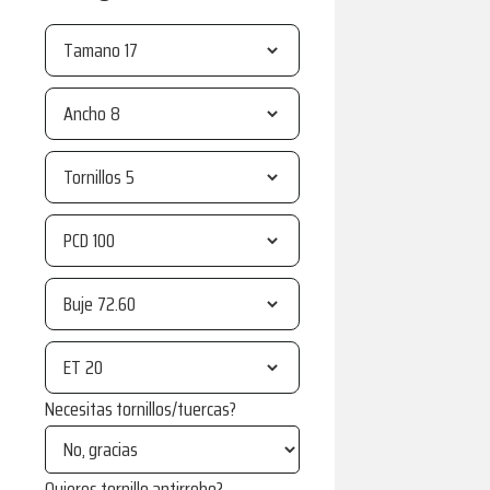
Tamano
Ancho
Tornillos
PCD
Buje
ET
Necesitas tornillos/tuercas?
Quieres tornillo antirrobo?