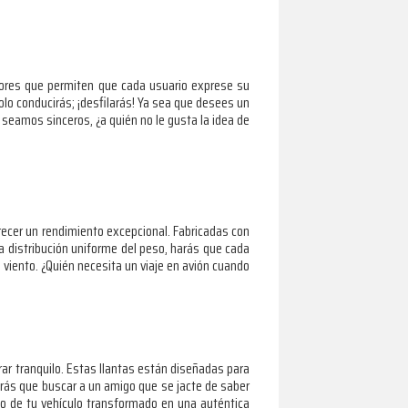
lores que permiten que cada usuario exprese su
lo conducirás; ¡desfilarás! Ya sea que desees un
 seamos sinceros, ¿a quién no le gusta la idea de
recer un rendimiento excepcional. Fabricadas con
a distribución uniforme del peso, harás que cada
 viento. ¿Quién necesita un viaje en avión cuando
rar tranquilo. Estas llantas están diseñadas para
rás que buscar a un amigo que se jacte de saber
ndo de tu vehículo transformado en una auténtica