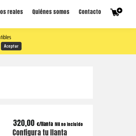
os reales
Quiénes somos
Contacto
tibles
320,00
€
IVA no incluído
Configura tu llanta