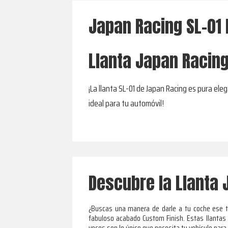
Japan Racing SL-01 
Llanta Japan Racing
¡La llanta SL-01 de Japan Racing es pura el
ideal para tu automóvil!
Descubre la Llanta 
¿Buscas una manera de darle a tu coche ese to
fabuloso acabado Custom Finish. Estas llantas 
veces son lo único que necesita tu vehículo para