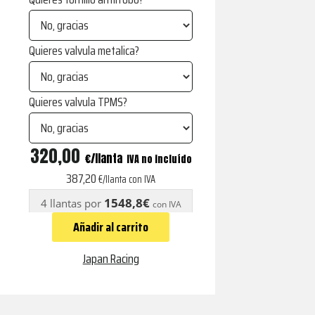
Quieres valvula metalica?
Quieres valvula TPMS?
SL-
320,00
€
IVA no incluído
01
387,20
€/llanta con IVA
Personalizables
1548,8€
4 llantas por
con IVA
Custom
Añadir al carrito
Finish
cantidad
Japan Racing