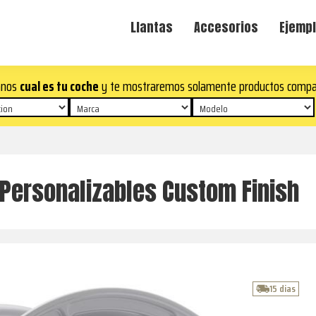
Llantas
Accesorios
Ejempl
anos
cual es tu coche
y te mostraremos solamente productos compa
 Personalizables Custom Finish
15 dias