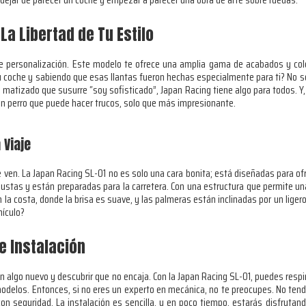
La Libertad de Tu Estilo
de personalización. Este modelo te ofrece una amplia gama de acabados y co
 coche y sabiendo que esas llantas fueron hechas especialmente para ti? No so
go matizado que susurre “soy sofisticado”, Japan Racing tiene algo para todos. Y,
un perro que puede hacer trucos, solo que más impresionante.
 Viaje
e ven. La Japan Racing SL-01 no es solo una cara bonita; está diseñadas para of
obustas y están preparadas para la carretera. Con una estructura que permite un
la costa, donde la brisa es suave, y las palmeras están inclinadas por un ligero
hículo?
e Instalación
 algo nuevo y descubrir que no encaja. Con la Japan Racing SL-01, puedes respi
odelos. Entonces, si no eres un experto en mecánica, no te preocupes. No tend
con seguridad. La instalación es sencilla, y en poco tiempo, estarás disfruta