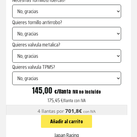
Necesitas tornillos/tuercas?
Quieres tornillo antirrobo?
Quieres valvula metalica?
Quieres valvula TPMS?
JR7
145,00
€
IVA no incluído
Multianclaje
175,45
€/llanta con IVA
Silver
701,8€
4 llantas por
con IVA
cantidad
Añadir al carrito
Japan Racing