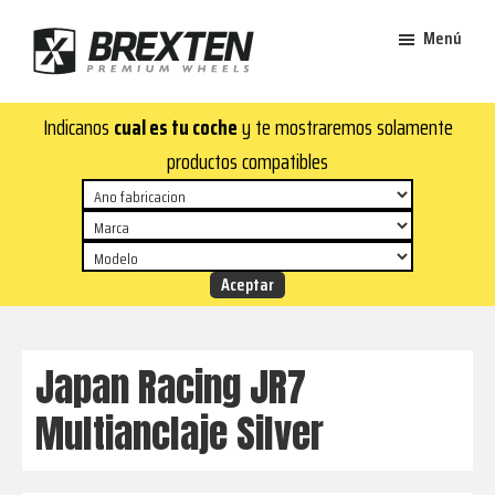
Saltar
Saltar
Menú
al
al
contenido
pie
Brexten
principal
de
¡En
Indicanos
cual es tu coche
y te mostraremos solamente
·
página
Brexten.com
Llantas
productos compatibles
de
encontrarás
aluminio
llantas
premium
de
aluminio
top!
Durabilidad
y
Japan Racing JR7
estilo
Multianclaje Silver
para
tu