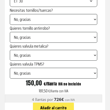
ET
Necesitas tornillos/tuercas?
Quieres tornillo antirrobo?
Quieres valvula metalica?
Quieres valvula TPMS?
JR5
150,00
€
IVA no incluído
Multianclaje
181,50
€/llanta con IVA
Dark
726€
4 llantas por
con IVA
Anodized
Añadir al carrito