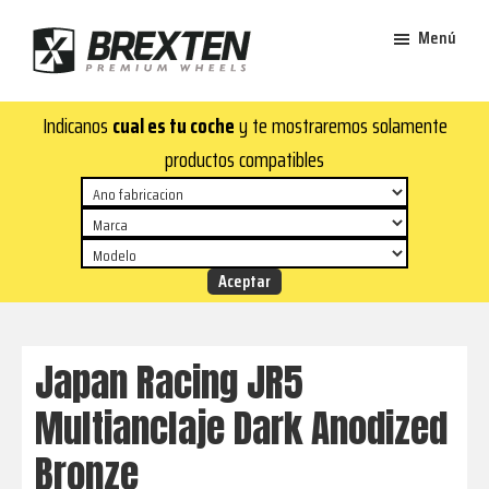
Saltar
Saltar
Menú
al
al
contenido
pie
Brexten
principal
de
¡En
Indicanos
cual es tu coche
y te mostraremos solamente
·
página
Brexten.com
Llantas
productos compatibles
de
encontrarás
aluminio
llantas
premium
de
aluminio
top!
Durabilidad
y
Japan Racing JR5
estilo
Multianclaje Dark Anodized
para
tu
Bronze