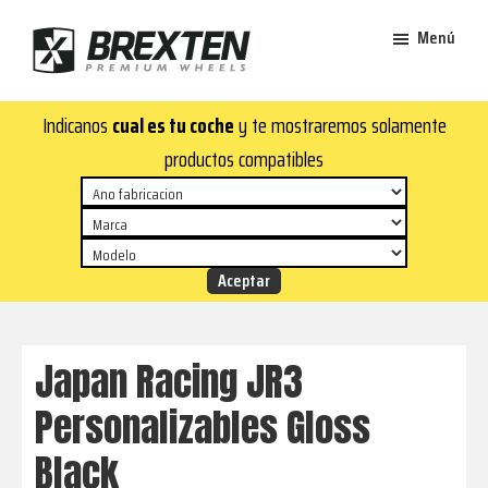
Saltar
Saltar
Menú
al
al
contenido
pie
Brexten
principal
de
¡En
Indicanos
cual es tu coche
y te mostraremos solamente
·
página
Brexten.com
Llantas
productos compatibles
de
encontrarás
aluminio
llantas
premium
de
aluminio
top!
Durabilidad
y
Japan Racing JR3
estilo
Personalizables Gloss
para
tu
Black