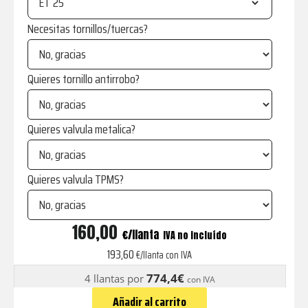
ET
Necesitas tornillos/tuercas?
Quieres tornillo antirrobo?
Quieres valvula metalica?
Quieres valvula TPMS?
JR3
160,00
€
IVA no incluído
Personalizables
193,60
€/llanta con IVA
Gloss
774,4€
4 llantas por
con IVA
Black
Añadir al carrito