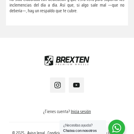
inclemencias del día a día. Así que, si algo sale mal —que no
debería—, hay un respaldo que te cubre.
Footer
¿Tienes cuenta?
Inicia sesión
¿Necesitas ayuda?
Chatea con nosotros
© 2025 ·
Aviso legal
·
Condiciones de compra
·
Cookies
· by
Hapalok